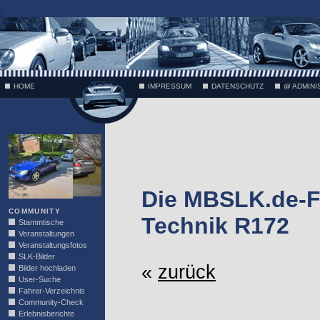
;
HOME
IMPRESSUM
DATENSCHUTZ
@ ADMINI
VÄTH
Die MBSLK.de-F
COMMUNITY
Technik R172
Stammtische
Veranstaltungen
Veranstaltungsfotos
SLK-Bilder
«
zurück
Bilder hochladen
User-Suche
Fahrer-Verzeichnis
Community-Check
Erlebnisberichte