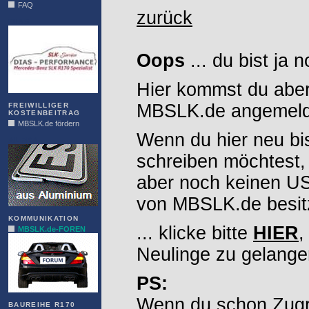
FAQ
zurück
DIAS
Oops
... du bist ja 
Hier kommst du aber
MBSLK.de angemelde
FREIWILLIGER
KOSTENBEITRAG
MBSLK.de fördern
Wenn du hier neu bi
ALFRA
schreiben möchtest,
aber noch keinen 
von MBSLK.de besitz
KOMMUNIKATION
... klicke bitte
HIER
,
MBSLK.de-FOREN
Neulinge zu gelange
PS:
Wenn du schon Zugr
BAUREIHE R170