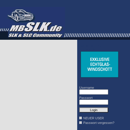
WINDSCHOTT
DESIGN
Username
Passwort
NEUER USER
Passwort vergessen?