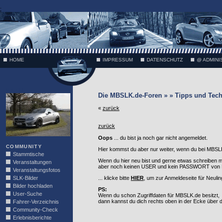
;
HOME
IMPRESSUM
DATENSCHUTZ
@ ADMINI
VÄTH
Die MBSLK.de-Foren » » Tipps und Tech
«
zurück
zurück
Oops
... du bist ja noch gar nicht angemeldet.
COMMUNITY
Hier kommst du aber nur weiter, wenn du bei MBSLK
Stammtische
Wenn du hier neu bist und gerne etwas schreiben 
Veranstaltungen
aber noch keinen USER und kein PASSWORT von MB
Veranstaltungsfotos
SLK-Bilder
... klicke bitte
HIER
, um zur Anmeldeseite für Neuli
Bilder hochladen
PS:
User-Suche
Wenn du schon Zugriffdaten für MBSLK.de besitzt,
dann kannst du dich rechts oben in der Ecke über
Fahrer-Verzeichnis
Community-Check
Erlebnisberichte