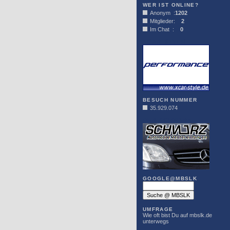
WER IST ONLINE?
Anonym :
1202
Mitglieder:
2
Im Chat :
0
XCAR-STYLE
BESUCH NUMMER
35.929.074
DER SCHWARZ
GOOGLE@MBSLK
UMFRAGE
Wie oft bist Du auf mbslk.de
unterwegs