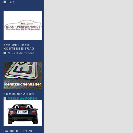
FAQ
DIAS
FREIWILLIGER
KOSTENBEITRAG
MBSLK.de fördern
ALFRA
KOMMUNIKATION
MBSLK.de-FOREN
BAUREIHE R170