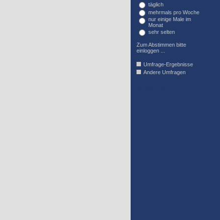
täglich
mehrmals pro Woche
nur einige Male im
Monat
sehr selten
Zum Abstimmen bitte
einloggen ...
Umfrage-Ergebnisse
Andere Umfragen
AFFIL_R_U