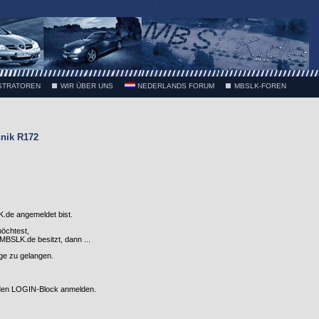
.
STRATOREN
WIR ÜBER UNS
NEDERLANDS FORUM
MBSLK-FOREN
nik R172
.de angemeldet bist.
möchtest,
SLK.de besitzt, dann ...
nge zu gelangen.
 den LOGIN-Block anmelden.