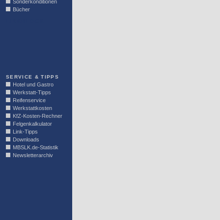
Sonderkonditionen
Bücher
LINKBLOCK
SERVICE & TIPPS
Hotel und Gastro
Werkstatt-Tipps
Reifenservice
Werkstattkosten
KfZ-Kosten-Rechner
Felgenkalkulator
Link-Tipps
Downloads
MBSLK.de-Statistik
Newsletterarchiv