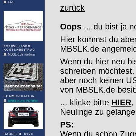
FAQ
zurück
DIAS
Oops
... du bist ja 
Hier kommst du aber
MBSLK.de angemelde
FREIWILLIGER
KOSTENBEITRAG
MBSLK.de fördern
Wenn du hier neu bi
ALFRA
schreiben möchtest,
aber noch keinen 
von MBSLK.de besitz
KOMMUNIKATION
... klicke bitte
HIER
,
MBSLK.de-FOREN
Neulinge zu gelange
PS:
Wenn du schon Zugr
BAUREIHE R170