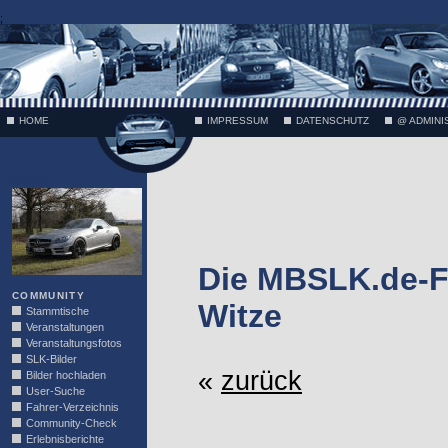
;
HOME
IMPRESSUM
DATENSCHUTZ
@ ADMINI
VÄTH
Die MBSLK.de-F
COMMUNITY
Witze
Stammtische
Veranstaltungen
Veranstaltungsfotos
SLK-Bilder
«
zurück
Bilder hochladen
User-Suche
Fahrer-Verzeichnis
Community-Check
Erlebnisberichte