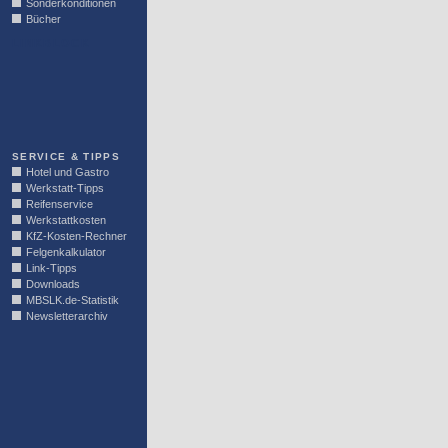
Sonderkonditionen
Bücher
LINKBLOCK
SERVICE & TIPPS
Hotel und Gastro
Werkstatt-Tipps
Reifenservice
Werkstattkosten
KfZ-Kosten-Rechner
Felgenkalkulator
Link-Tipps
Downloads
MBSLK.de-Statistik
Newsletterarchiv