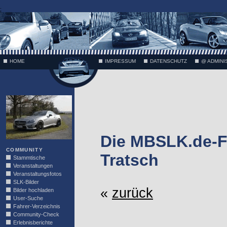
;
HOME
IMPRESSUM
DATENSCHUTZ
@ ADMINI
VÄTH
Die MBSLK.de-F
COMMUNITY
Tratsch
Stammtische
Veranstaltungen
Veranstaltungsfotos
SLK-Bilder
«
zurück
Bilder hochladen
User-Suche
Fahrer-Verzeichnis
Community-Check
Erlebnisberichte