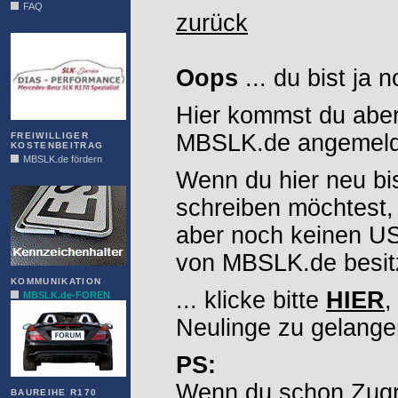
FAQ
zurück
DIAS
Oops
... du bist ja 
Hier kommst du aber
MBSLK.de angemelde
FREIWILLIGER
KOSTENBEITRAG
MBSLK.de fördern
Wenn du hier neu bi
ALFRA
schreiben möchtest,
aber noch keinen 
von MBSLK.de besitz
KOMMUNIKATION
... klicke bitte
HIER
,
MBSLK.de-FOREN
Neulinge zu gelange
PS:
Wenn du schon Zugr
BAUREIHE R170