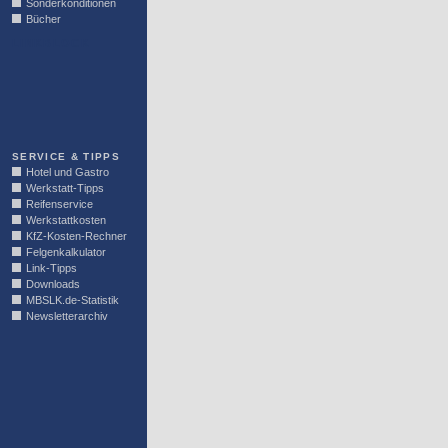
Sonderkonditionen
Bücher
LINKBLOCK
SERVICE & TIPPS
Hotel und Gastro
Werkstatt-Tipps
Reifenservice
Werkstattkosten
KfZ-Kosten-Rechner
Felgenkalkulator
Link-Tipps
Downloads
MBSLK.de-Statistik
Newsletterarchiv