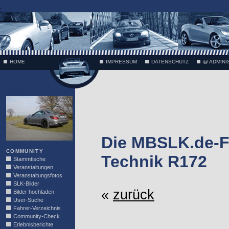
;
HOME
IMPRESSUM
DATENSCHUTZ
@ ADMINI
VÄTH
Die MBSLK.de-F
COMMUNITY
Technik R172
Stammtische
Veranstaltungen
Veranstaltungsfotos
SLK-Bilder
«
zurück
Bilder hochladen
User-Suche
Fahrer-Verzeichnis
Community-Check
Erlebnisberichte