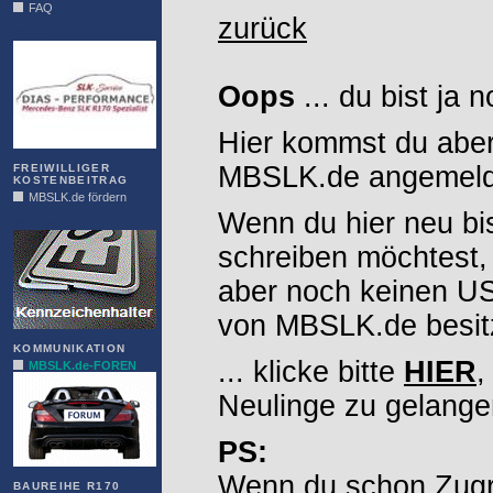
FAQ
zurück
DIAS
Oops
... du bist ja 
Hier kommst du aber
MBSLK.de angemelde
FREIWILLIGER
KOSTENBEITRAG
MBSLK.de fördern
Wenn du hier neu bi
ALFRA
schreiben möchtest,
aber noch keinen 
von MBSLK.de besitz
KOMMUNIKATION
... klicke bitte
HIER
,
MBSLK.de-FOREN
Neulinge zu gelange
PS:
Wenn du schon Zugr
BAUREIHE R170