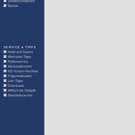
Sonderkonditionen
Bücher
LINKBLOCK
SERVICE & TIPPS
Hotel und Gastro
Werkstatt-Tipps
Reifenservice
Werkstattkosten
KfZ-Kosten-Rechner
Felgenkalkulator
Link-Tipps
Downloads
MBSLK.de-Statistik
Newsletterarchiv