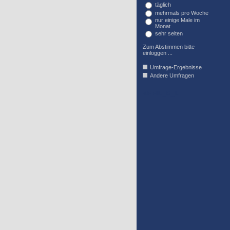
täglich
mehrmals pro Woche
nur einige Male im
Monat
sehr selten
Zum Abstimmen bitte
einloggen ...
Umfrage-Ergebnisse
Andere Umfragen
AFFIL_R_U