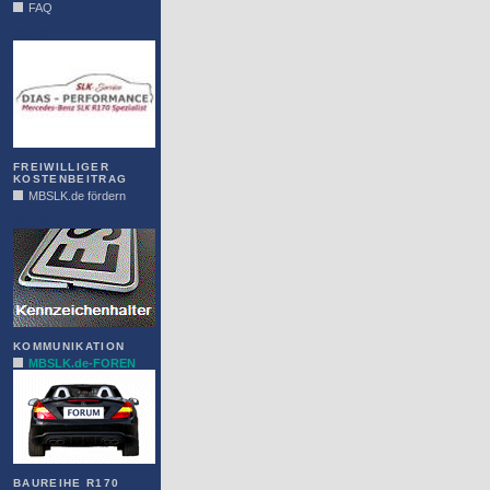
FAQ
DIAS
FREIWILLIGER
KOSTENBEITRAG
MBSLK.de fördern
ALFRA
KOMMUNIKATION
MBSLK.de-FOREN
BAUREIHE R170