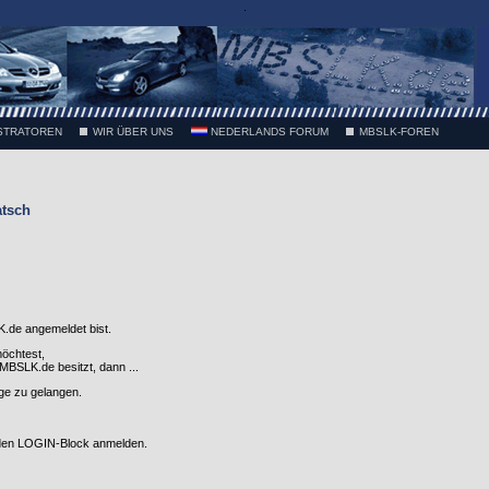
.
STRATOREN
WIR ÜBER UNS
NEDERLANDS FORUM
MBSLK-FOREN
atsch
.de angemeldet bist.
möchtest,
SLK.de besitzt, dann ...
nge zu gelangen.
 den LOGIN-Block anmelden.