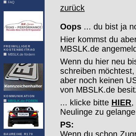
FAQ
zurück
DIAS
Oops
... du bist ja 
Hier kommst du aber
MBSLK.de angemelde
FREIWILLIGER
KOSTENBEITRAG
MBSLK.de fördern
Wenn du hier neu bi
ALFRA
schreiben möchtest,
aber noch keinen 
von MBSLK.de besitz
KOMMUNIKATION
... klicke bitte
HIER
,
MBSLK.de-FOREN
Neulinge zu gelange
PS:
Wenn du schon Zugr
BAUREIHE R170