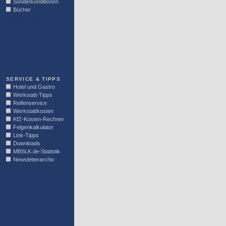
Sonderkonditionen
Bücher
LINKBLOCK
SERVICE & TIPPS
Hotel und Gastro
Werkstatt-Tipps
Reifenservice
Werkstattkosten
KfZ-Kosten-Rechner
Felgenkalkulator
Link-Tipps
Downloads
MBSLK.de-Statistik
Newsletterarchiv