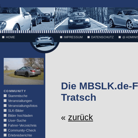
;
HOME
IMPRESSUM
DATENSCHUTZ
@ ADMINI
VÄTH
Die MBSLK.de-F
COMMUNITY
Tratsch
Stammtische
Veranstaltungen
Veranstaltungsfotos
SLK-Bilder
«
zurück
Bilder hochladen
User-Suche
Fahrer-Verzeichnis
Community-Check
Erlebnisberichte