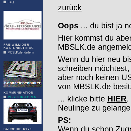
FAQ
zurück
DIAS
Oops
... du bist ja 
Hier kommst du aber
MBSLK.de angemelde
FREIWILLIGER
KOSTENBEITRAG
MBSLK.de fördern
Wenn du hier neu bi
ALFRA
schreiben möchtest,
aber noch keinen 
von MBSLK.de besitz
KOMMUNIKATION
... klicke bitte
HIER
,
MBSLK.de-FOREN
Neulinge zu gelange
PS:
Wenn du schon Zugr
BAUREIHE R170