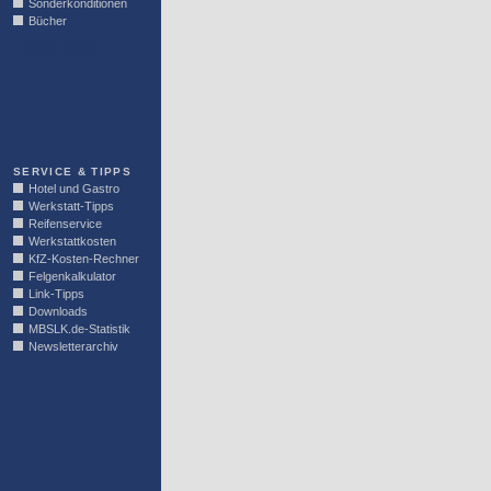
Sonderkonditionen
Bücher
LINKBLOCK
SERVICE & TIPPS
Hotel und Gastro
Werkstatt-Tipps
Reifenservice
Werkstattkosten
KfZ-Kosten-Rechner
Felgenkalkulator
Link-Tipps
Downloads
MBSLK.de-Statistik
Newsletterarchiv