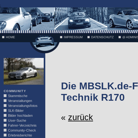
;
HOME
IMPRESSUM
DATENSCHUTZ
@ ADMINI
VÄTH
Die MBSLK.de-F
COMMUNITY
Technik R170
Stammtische
Veranstaltungen
Veranstaltungsfotos
SLK-Bilder
«
zurück
Bilder hochladen
User-Suche
Fahrer-Verzeichnis
Community-Check
Erlebnisberichte