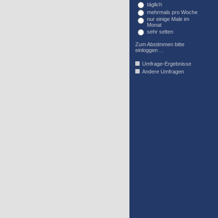
täglich
mehrmals pro Woche
nur einige Male im
Monat
sehr selten
Zum Abstimmen bitte
einloggen ...
Umfrage-Ergebnisse
Andere Umfragen
AFFIL_R_U