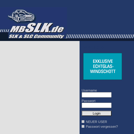
WINDSCHOTT
DESIGN
Username
Passwort
NEUER USER
Passwort vergessen?