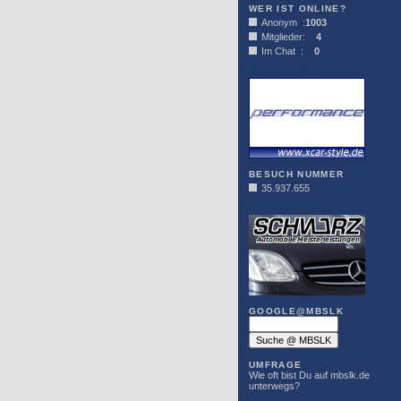
WER IST ONLINE?
Anonym :
1003
Mitglieder:
4
Im Chat :
0
XCAR-STYLE
BESUCH NUMMER
35.937.655
DER SCHWARZ
GOOGLE@MBSLK
UMFRAGE
Wie oft bist Du auf mbslk.de
unterwegs?