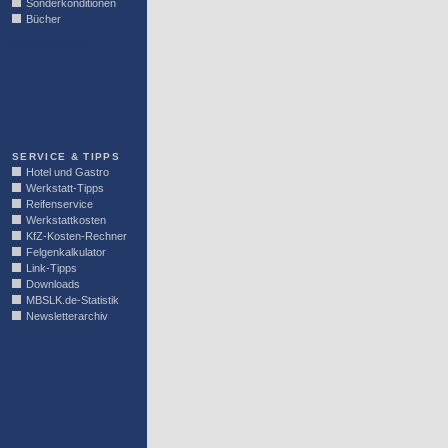
Sonderkonditionen
Bücher
LINKBLOCK
SERVICE & TIPPS
Hotel und Gastro
Werkstatt-Tipps
Reifenservice
Werkstattkosten
KfZ-Kosten-Rechner
Felgenkalkulator
Link-Tipps
Downloads
MBSLK.de-Statistik
Newsletterarchiv