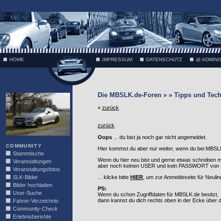
;
HOME
IMPRESSUM
DATENSCHUTZ
@ ADMINI
VÄTH
Die MBSLK.de-Foren » » Tipps und Tech
«
zurück
zurück
Oops
... du bist ja noch gar nicht angemeldet.
COMMUNITY
Hier kommst du aber nur weiter, wenn du bei MBSLK
Stammtische
Wenn du hier neu bist und gerne etwas schreiben 
Veranstaltungen
aber noch keinen USER und kein PASSWORT von MB
Veranstaltungsfotos
SLK-Bilder
... klicke bitte
HIER
, um zur Anmeldeseite für Neuli
Bilder hochladen
PS:
User-Suche
Wenn du schon Zugriffdaten für MBSLK.de besitzt,
dann kannst du dich rechts oben in der Ecke über
Fahrer-Verzeichnis
Community-Check
Erlebnisberichte