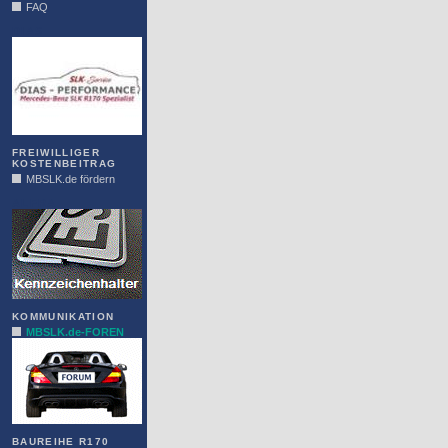
FAQ
DIAS
FREIWILLIGER
KOSTENBEITRAG
MBSLK.de fördern
ALFRA
KOMMUNIKATION
MBSLK.de-FOREN
BAUREIHE R170