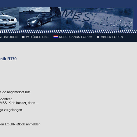
.
STRATOREN
WIR ÜBER UNS
NEDERLANDS FORUM
MBSLK-FOREN
nik R170
.de angemeldet bist.
möchtest,
SLK.de besitzt, dann ...
nge zu gelangen.
 den LOGIN-Block anmelden.