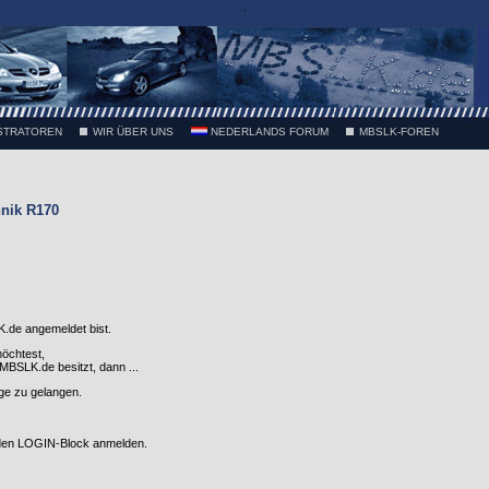
.
STRATOREN
WIR ÜBER UNS
NEDERLANDS FORUM
MBSLK-FOREN
nik R170
.de angemeldet bist.
möchtest,
SLK.de besitzt, dann ...
nge zu gelangen.
 den LOGIN-Block anmelden.