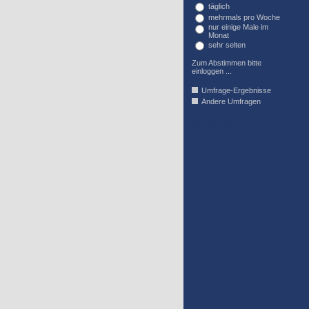
täglich
mehrmals pro Woche
nur einige Male im
Monat
sehr selten
Zum Abstimmen bitte
einloggen ...
Umfrage-Ergebnisse
Andere Umfragen
AFFIL_R_U