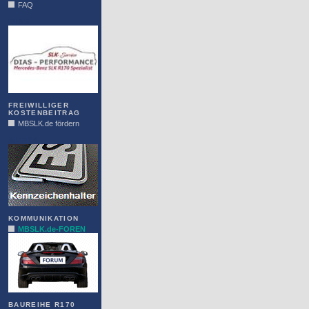
FAQ
DIAS
FREIWILLIGER
KOSTENBEITRAG
MBSLK.de fördern
ALFRA
KOMMUNIKATION
MBSLK.de-FOREN
BAUREIHE R170