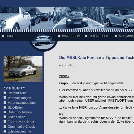
;
HOME
IMPRESSUM
DATENSCHUTZ
@ ADMINI
VÄTH
Die MBSLK.de-Foren » » Tipps und Tech
«
zurück
zurück
Oops
... du bist ja noch gar nicht angemeldet.
COMMUNITY
Hier kommst du aber nur weiter, wenn du bei MBSLK
Stammtische
Wenn du hier neu bist und gerne etwas schreiben 
Veranstaltungen
aber noch keinen USER und kein PASSWORT von MB
Veranstaltungsfotos
SLK-Bilder
... klicke bitte
HIER
, um zur Anmeldeseite für Neuli
Bilder hochladen
PS:
User-Suche
Wenn du schon Zugriffdaten für MBSLK.de besitzt,
dann kannst du dich rechts oben in der Ecke über
Fahrer-Verzeichnis
Community-Check
Erlebnisberichte