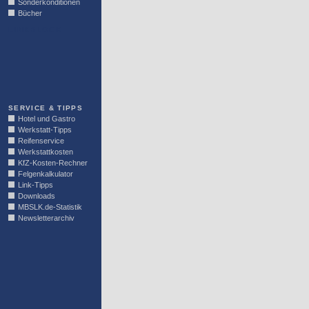
Sonderkonditionen
Bücher
LINKBLOCK
SERVICE & TIPPS
Hotel und Gastro
Werkstatt-Tipps
Reifenservice
Werkstattkosten
KfZ-Kosten-Rechner
Felgenkalkulator
Link-Tipps
Downloads
MBSLK.de-Statistik
Newsletterarchiv