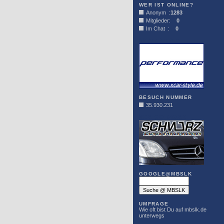
WER IST ONLINE?
Anonym :
1283
Mitglieder:
0
Im Chat :
0
XCAR-STYLE
BESUCH NUMMER
35.930.231
DER SCHWARZ
GOOGLE@MBSLK
UMFRAGE
Wie oft bist Du auf mbslk.de
unterwegs