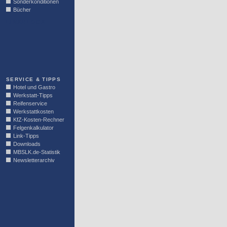
Sonderkonditionen
Bücher
LINKBLOCK
SERVICE & TIPPS
Hotel und Gastro
Werkstatt-Tipps
Reifenservice
Werkstattkosten
KfZ-Kosten-Rechner
Felgenkalkulator
Link-Tipps
Downloads
MBSLK.de-Statistik
Newsletterarchiv