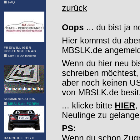
FAQ
zurück
DIAS
Oops
... du bist ja 
Hier kommst du aber
MBSLK.de angemelde
FREIWILLIGER
KOSTENBEITRAG
MBSLK.de fördern
Wenn du hier neu bi
ALFRA
schreiben möchtest,
aber noch keinen 
von MBSLK.de besitz
KOMMUNIKATION
... klicke bitte
HIER
,
MBSLK.de-FOREN
Neulinge zu gelange
PS:
Wenn du schon Zugr
BAUREIHE R170