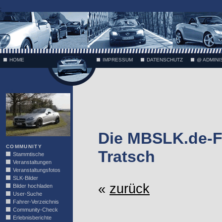
;
HOME
IMPRESSUM
DATENSCHUTZ
@ ADMINI
VÄTH
Die MBSLK.de-F
COMMUNITY
Tratsch
Stammtische
Veranstaltungen
Veranstaltungsfotos
SLK-Bilder
«
zurück
Bilder hochladen
User-Suche
Fahrer-Verzeichnis
Community-Check
Erlebnisberichte