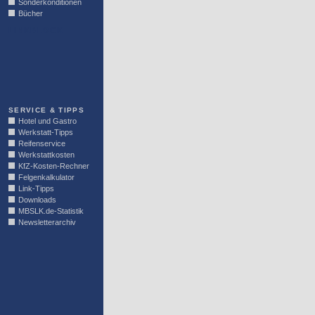
Sonderkonditionen
Bücher
LINKBLOCK
SERVICE & TIPPS
Hotel und Gastro
Werkstatt-Tipps
Reifenservice
Werkstattkosten
KfZ-Kosten-Rechner
Felgenkalkulator
Link-Tipps
Downloads
MBSLK.de-Statistik
Newsletterarchiv