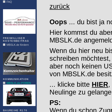
FAQ
zurück
DIAS
Oops
... du bist ja 
Hier kommst du aber
MBSLK.de angemelde
FREIWILLIGER
KOSTENBEITRAG
MBSLK.de fördern
Wenn du hier neu bi
ALFRA
schreiben möchtest,
aber noch keinen 
von MBSLK.de besitz
KOMMUNIKATION
... klicke bitte
HIER
,
MBSLK.de-FOREN
Neulinge zu gelange
PS:
Wenn du schon Zugr
BAUREIHE R170