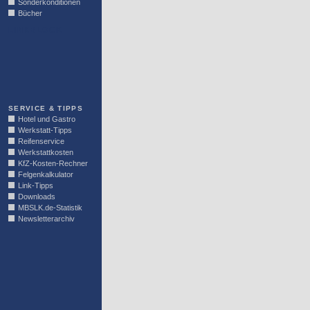
Sonderkonditionen
Bücher
LINKBLOCK
SERVICE & TIPPS
Hotel und Gastro
Werkstatt-Tipps
Reifenservice
Werkstattkosten
KfZ-Kosten-Rechner
Felgenkalkulator
Link-Tipps
Downloads
MBSLK.de-Statistik
Newsletterarchiv