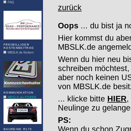
FAQ
zurück
DIAS
Oops
... du bist ja 
Hier kommst du aber
MBSLK.de angemelde
FREIWILLIGER
KOSTENBEITRAG
MBSLK.de fördern
Wenn du hier neu bi
ALFRA
schreiben möchtest,
aber noch keinen 
von MBSLK.de besitz
KOMMUNIKATION
... klicke bitte
HIER
,
MBSLK.de-FOREN
Neulinge zu gelange
PS:
Wenn du schon Zugr
BAUREIHE R170