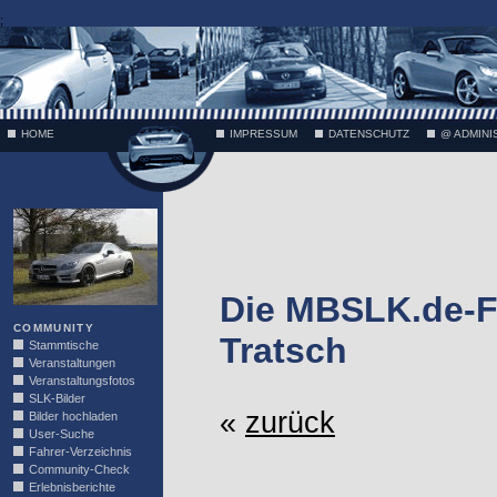
;
HOME
IMPRESSUM
DATENSCHUTZ
@ ADMINI
VÄTH
Die MBSLK.de-F
COMMUNITY
Tratsch
Stammtische
Veranstaltungen
Veranstaltungsfotos
SLK-Bilder
«
zurück
Bilder hochladen
User-Suche
Fahrer-Verzeichnis
Community-Check
Erlebnisberichte