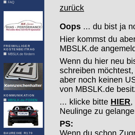
FAQ
zurück
DIAS
Oops
... du bist ja 
Hier kommst du aber
MBSLK.de angemelde
FREIWILLIGER
KOSTENBEITRAG
MBSLK.de fördern
Wenn du hier neu bi
ALFRA
schreiben möchtest,
aber noch keinen 
von MBSLK.de besitz
KOMMUNIKATION
... klicke bitte
HIER
,
MBSLK.de-FOREN
Neulinge zu gelange
PS:
Wenn du schon Zugr
BAUREIHE R170