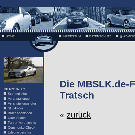
;
HOME
IMPRESSUM
DATENSCHUTZ
@ ADMINI
VÄTH
Die MBSLK.de-F
COMMUNITY
Tratsch
Stammtische
Veranstaltungen
Veranstaltungsfotos
SLK-Bilder
«
zurück
Bilder hochladen
User-Suche
Fahrer-Verzeichnis
Community-Check
Erlebnisberichte