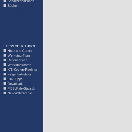
Sonderkonditionen
Bücher
LINKBLOCK
SERVICE & TIPPS
Hotel und Gastro
Werkstatt-Tipps
Reifenservice
Werkstattkosten
KfZ-Kosten-Rechner
Felgenkalkulator
Link-Tipps
Downloads
MBSLK.de-Statistik
Newsletterarchiv