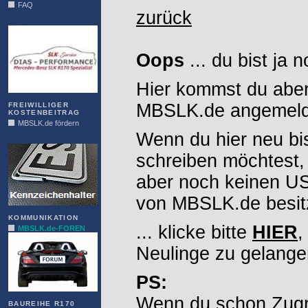
FAQ
zurück
DIAS
Oops
... du bist ja 
Hier kommst du aber
MBSLK.de angemelde
FREIWILLIGER
KOSTENBEITRAG
MBSLK.de fördern
Wenn du hier neu bi
ALFRA
schreiben möchtest,
aber noch keinen 
von MBSLK.de besitz
KOMMUNIKATION
... klicke bitte
HIER
,
MBSLK.de-FOREN
Neulinge zu gelange
PS:
Wenn du schon Zugr
BAUREIHE R170