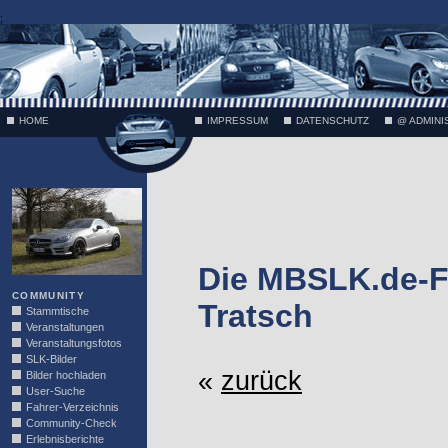
;
HOME
IMPRESSUM
DATENSCHUTZ
@ ADMINI
VÄTH
Die MBSLK.de-F
COMMUNITY
Tratsch
Stammtische
Veranstaltungen
Veranstaltungsfotos
SLK-Bilder
«
zurück
Bilder hochladen
User-Suche
Fahrer-Verzeichnis
Community-Check
Erlebnisberichte