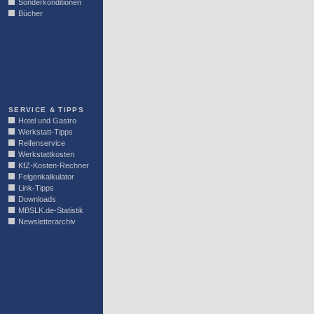
Sonderkonditionen
Bücher
LINKBLOCK
SERVICE & TIPPS
Hotel und Gastro
Werkstatt-Tipps
Reifenservice
Werkstattkosten
KfZ-Kosten-Rechner
Felgenkalkulator
Link-Tipps
Downloads
MBSLK.de-Statistik
Newsletterarchiv