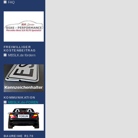
FAQ
DIAS
FREIWILLIGER
KOSTENBEITRAG
MBSLK.de fördern
ALFRA
KOMMUNIKATION
MBSLK.de-FOREN
BAUREIHE R170