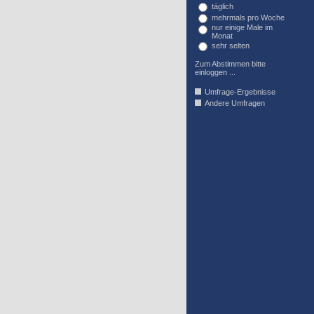
täglich
mehrmals pro Woche
nur einige Male im
Monat
sehr selten
Zum Abstimmen bitte
einloggen ...
Umfrage-Ergebnisse
Andere Umfragen
AFFIL_R_U