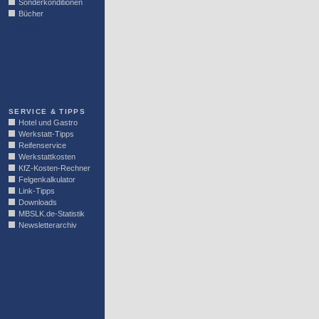
Sonderkonditionen
Bücher
LINKBLOCK
SERVICE & TIPPS
Hotel und Gastro
Werkstatt-Tipps
Reifenservice
Werkstattkosten
KfZ-Kosten-Rechner
Felgenkalkulator
Link-Tipps
Downloads
MBSLK.de-Statistik
Newsletterarchiv