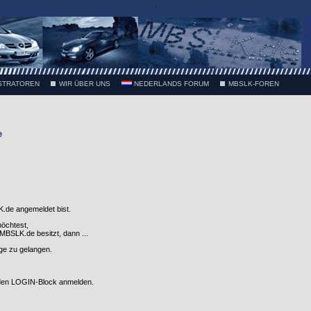
.
STRATOREN
WIR ÜBER UNS
NEDERLANDS FORUM
MBSLK-FOREN
e
.de angemeldet bist.
möchtest,
SLK.de besitzt, dann ...
nge zu gelangen.
 den LOGIN-Block anmelden.