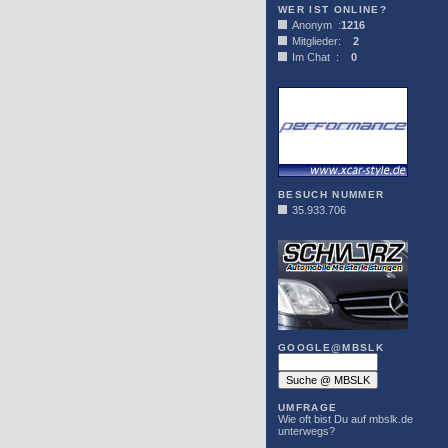
WER IST ONLINE?
Anonym :
1216
Mitglieder:
2
Im Chat :
0
XCAR-STYLE
BESUCH NUMMER
35.933.706
DER SCHWARZ
GOOGLE@MBSLK
UMFRAGE
Wie oft bist Du auf mbslk.de
unterwegs?