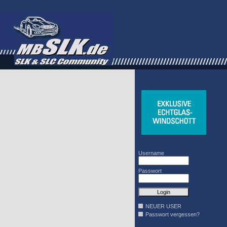
WINDSCHOTT
DESIGN
Username
Passwort
NEUER USER
Passwort vergessen?