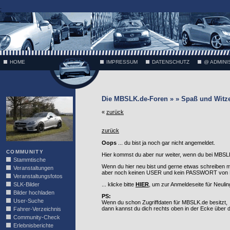
;
HOME
IMPRESSUM
DATENSCHUTZ
@ ADMINI
VÄTH
Die MBSLK.de-Foren » » Spaß und Witz
«
zurück
zurück
Oops
... du bist ja noch gar nicht angemeldet.
COMMUNITY
Hier kommst du aber nur weiter, wenn du bei MBSLK
Stammtische
Wenn du hier neu bist und gerne etwas schreiben 
Veranstaltungen
aber noch keinen USER und kein PASSWORT von MB
Veranstaltungsfotos
SLK-Bilder
... klicke bitte
HIER
, um zur Anmeldeseite für Neuli
Bilder hochladen
PS:
User-Suche
Wenn du schon Zugriffdaten für MBSLK.de besitzt,
dann kannst du dich rechts oben in der Ecke über
Fahrer-Verzeichnis
Community-Check
Erlebnisberichte