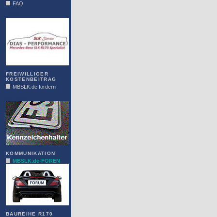
FAQ
DIAS
FREIWILLIGER
KOSTENBEITRAG
MBSLK.de fördern
ALFRA
KOMMUNIKATION
MBSLK.de-FOREN
BAUREIHE R170