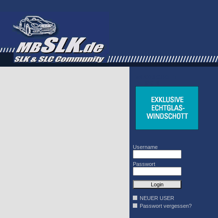
WINDSCHOTT
DESIGN
Username
Passwort
NEUER USER
Passwort vergessen?