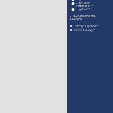
... teil- oder
vollfinanziert?
... gekauft?
Zum Abstimmen bitte
einloggen ...
Umfrage-Ergebnisse
Andere Umfragen
AFFIL_R_U