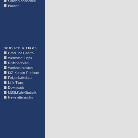
Sonderkonditionen
Bücher
LINKBLOCK
SERVICE & TIPPS
Hotel und Gastro
Werkstatt-Tipps
Reifenservice
Werkstattkosten
KfZ-Kosten-Rechner
Felgenkalkulator
Link-Tipps
Downloads
MBSLK.de-Statistik
Newsletterarchiv