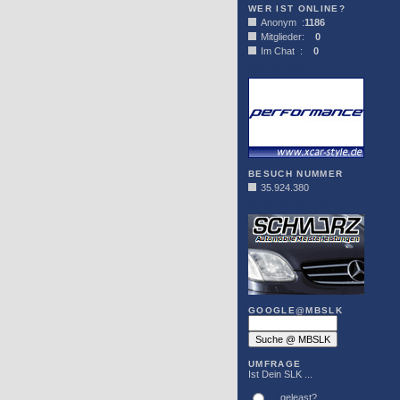
WER IST ONLINE?
Anonym :
1186
Mitglieder:
0
Im Chat :
0
XCAR-STYLE
BESUCH NUMMER
35.924.380
DER SCHWARZ
GOOGLE@MBSLK
UMFRAGE
Ist Dein SLK ...
... geleast?