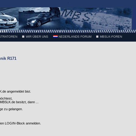
.
STRATOREN
WIR ÜBER UNS
NEDERLANDS FORUM
MBSLK-FOREN
nik R171
.de angemeldet bist.
möchtest,
SLK.de besitzt, dann ...
nge zu gelangen.
 den LOGIN-Block anmelden.