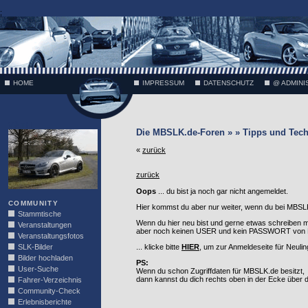
;
HOME
IMPRESSUM
DATENSCHUTZ
@ ADMINI
VÄTH
Die MBSLK.de-Foren » » Tipps und Tech
«
zurück
zurück
Oops
... du bist ja noch gar nicht angemeldet.
COMMUNITY
Hier kommst du aber nur weiter, wenn du bei MBSLK
Stammtische
Wenn du hier neu bist und gerne etwas schreiben 
Veranstaltungen
aber noch keinen USER und kein PASSWORT von MB
Veranstaltungsfotos
SLK-Bilder
... klicke bitte
HIER
, um zur Anmeldeseite für Neuli
Bilder hochladen
PS:
User-Suche
Wenn du schon Zugriffdaten für MBSLK.de besitzt,
dann kannst du dich rechts oben in der Ecke über
Fahrer-Verzeichnis
Community-Check
Erlebnisberichte