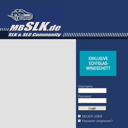
WINDSCHOTT
DESIGN
Username
Passwort
NEUER USER
Passwort vergessen?