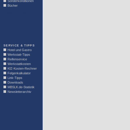
Sonderkonditionen
Bücher
LINKBLOCK
SERVICE & TIPPS
Hotel und Gastro
Werkstatt-Tipps
Reifenservice
Werkstattkosten
KfZ-Kosten-Rechner
Felgenkalkulator
Link-Tipps
Downloads
MBSLK.de-Statistik
Newsletterarchiv