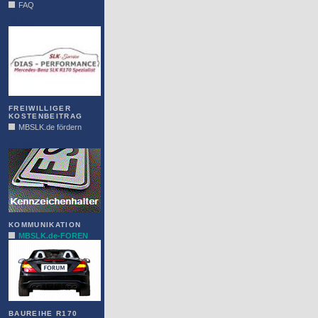
FAQ
DIAS
FREIWILLIGER
KOSTENBEITRAG
MBSLK.de fördern
ALFRA
KOMMUNIKATION
MBSLK.de-FOREN
BAUREIHE R170