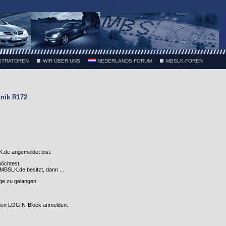
.
STRATOREN
WIR ÜBER UNS
NEDERLANDS FORUM
MBSLK-FOREN
nik R172
.de angemeldet bist.
möchtest,
SLK.de besitzt, dann ...
nge zu gelangen.
 den LOGIN-Block anmelden.