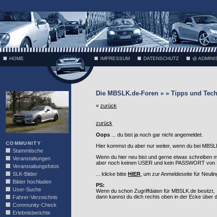
;
HOME
IMPRESSUM
DATENSCHUTZ
@ ADMINI
VÄTH
Die MBSLK.de-Foren » » Tipps und Tech
«
zurück
zurück
Oops
... du bist ja noch gar nicht angemeldet.
COMMUNITY
Hier kommst du aber nur weiter, wenn du bei MBSLK
Stammtische
Wenn du hier neu bist und gerne etwas schreiben 
Veranstaltungen
aber noch keinen USER und kein PASSWORT von MB
Veranstaltungsfotos
SLK-Bilder
... klicke bitte
HIER
, um zur Anmeldeseite für Neuli
Bilder hochladen
PS:
User-Suche
Wenn du schon Zugriffdaten für MBSLK.de besitzt,
dann kannst du dich rechts oben in der Ecke über
Fahrer-Verzeichnis
Community-Check
Erlebnisberichte