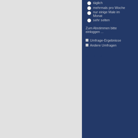
täglich
mehrmals pro Woche
nur einige Male im
Monat
sehr selten
Zum Abstimmen bitte
einloggen ...
Umfrage-Ergebnisse
Andere Umfragen
AFFIL_R_U