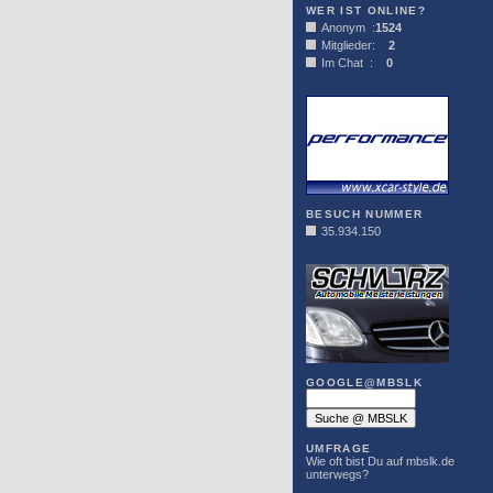
WER IST ONLINE?
Anonym :
1524
Mitglieder:
2
Im Chat :
0
XCAR-STYLE
BESUCH NUMMER
35.934.150
DER SCHWARZ
GOOGLE@MBSLK
UMFRAGE
Wie oft bist Du auf mbslk.de
unterwegs?