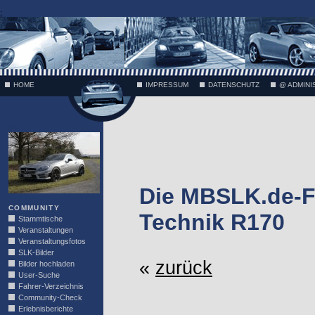
;
HOME
IMPRESSUM
DATENSCHUTZ
@ ADMINI
VÄTH
Die MBSLK.de-F
COMMUNITY
Technik R170
Stammtische
Veranstaltungen
Veranstaltungsfotos
SLK-Bilder
«
zurück
Bilder hochladen
User-Suche
Fahrer-Verzeichnis
Community-Check
Erlebnisberichte