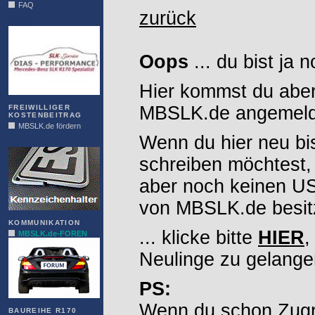
FAQ
zurück
DIAS
Oops
... du bist ja 
Hier kommst du aber
MBSLK.de angemelde
FREIWILLIGER
KOSTENBEITRAG
MBSLK.de fördern
Wenn du hier neu bi
ALFRA
schreiben möchtest,
aber noch keinen 
von MBSLK.de besitz
KOMMUNIKATION
... klicke bitte
HIER
,
MBSLK.de-FOREN
Neulinge zu gelange
PS:
Wenn du schon Zugr
BAUREIHE R170