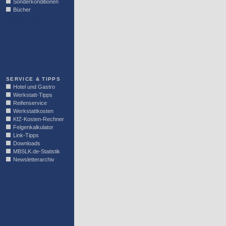
Sonderkonditionen
Bücher
LINKBLOCK
SERVICE & TIPPS
Hotel und Gastro
Werkstatt-Tipps
Reifenservice
Werkstattkosten
KfZ-Kosten-Rechner
Felgenkalkulator
Link-Tipps
Downloads
MBSLK.de-Statistik
Newsletterarchiv