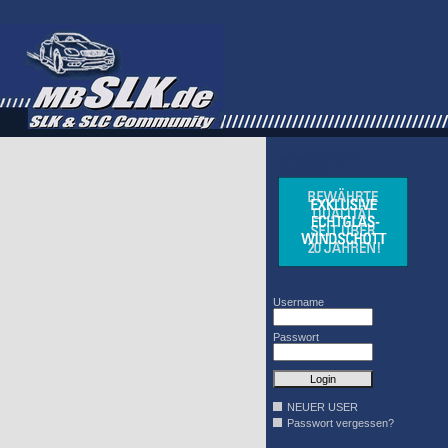
WINDSCHOTT
DESIGN
Username
Passwort
NEUER USER
Passwort vergessen?