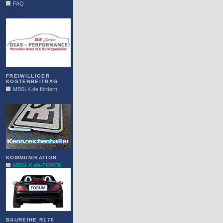
FAQ
DIAS
FREIWILLIGER
KOSTENBEITRAG
MBSLK.de fördern
ALFRA
KOMMUNIKATION
MBSLK.de-FOREN
BAUREIHE R170