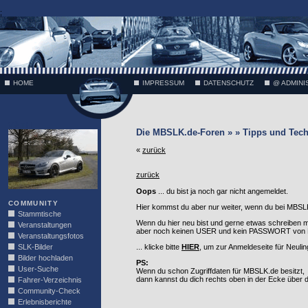
;
HOME
IMPRESSUM
DATENSCHUTZ
@ ADMINI
VÄTH
Die MBSLK.de-Foren » » Tipps und Tech
«
zurück
zurück
Oops
... du bist ja noch gar nicht angemeldet.
COMMUNITY
Hier kommst du aber nur weiter, wenn du bei MBSLK
Stammtische
Wenn du hier neu bist und gerne etwas schreiben 
Veranstaltungen
aber noch keinen USER und kein PASSWORT von MB
Veranstaltungsfotos
SLK-Bilder
... klicke bitte
HIER
, um zur Anmeldeseite für Neuli
Bilder hochladen
PS:
User-Suche
Wenn du schon Zugriffdaten für MBSLK.de besitzt,
dann kannst du dich rechts oben in der Ecke über
Fahrer-Verzeichnis
Community-Check
Erlebnisberichte