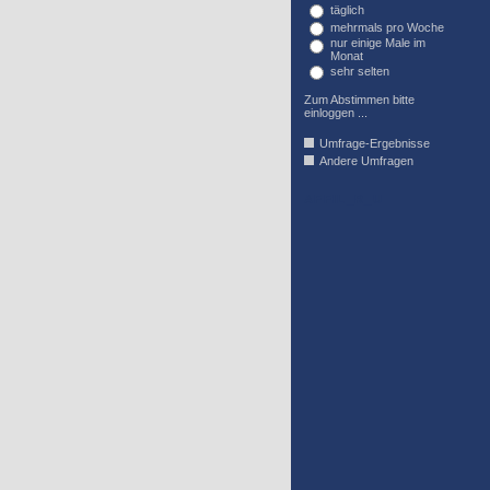
täglich
mehrmals pro Woche
nur einige Male im
Monat
sehr selten
Zum Abstimmen bitte
einloggen ...
Umfrage-Ergebnisse
Andere Umfragen
AFFIL_R_U