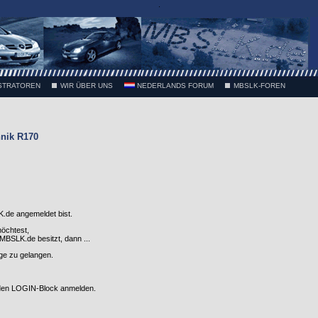
.
STRATOREN
WIR ÜBER UNS
NEDERLANDS FORUM
MBSLK-FOREN
nik R170
.de angemeldet bist.
möchtest,
SLK.de besitzt, dann ...
nge zu gelangen.
 den LOGIN-Block anmelden.