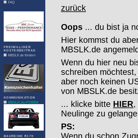
FAQ
zurück
DIAS
Oops
... du bist ja 
Hier kommst du aber
MBSLK.de angemelde
FREIWILLIGER
KOSTENBEITRAG
MBSLK.de fördern
Wenn du hier neu bi
ALFRA
schreiben möchtest,
aber noch keinen 
von MBSLK.de besitz
KOMMUNIKATION
... klicke bitte
HIER
,
MBSLK.de-FOREN
Neulinge zu gelange
PS:
Wenn du schon Zugr
BAUREIHE R170