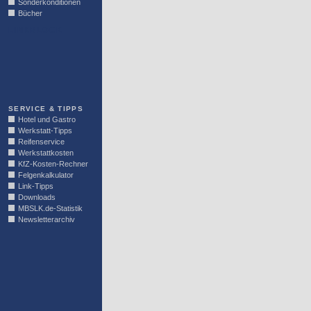
Sonderkonditionen
Bücher
LINKBLOCK
SERVICE & TIPPS
Hotel und Gastro
Werkstatt-Tipps
Reifenservice
Werkstattkosten
KfZ-Kosten-Rechner
Felgenkalkulator
Link-Tipps
Downloads
MBSLK.de-Statistik
Newsletterarchiv