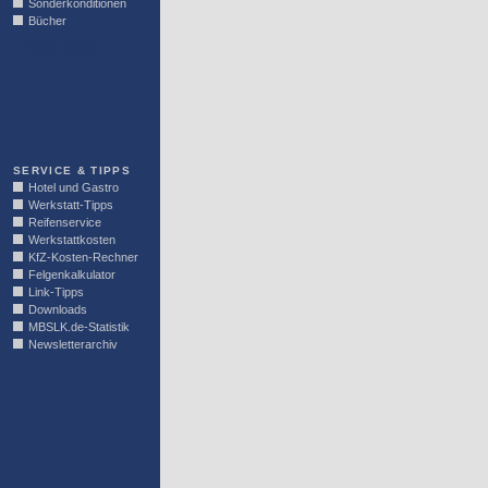
Sonderkonditionen
Bücher
LINKBLOCK
SERVICE & TIPPS
Hotel und Gastro
Werkstatt-Tipps
Reifenservice
Werkstattkosten
KfZ-Kosten-Rechner
Felgenkalkulator
Link-Tipps
Downloads
MBSLK.de-Statistik
Newsletterarchiv