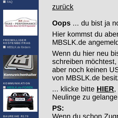
FAQ
zurück
DIAS
Oops
... du bist ja 
Hier kommst du aber
MBSLK.de angemelde
FREIWILLIGER
KOSTENBEITRAG
MBSLK.de fördern
Wenn du hier neu bi
ALFRA
schreiben möchtest,
aber noch keinen 
von MBSLK.de besitz
KOMMUNIKATION
... klicke bitte
HIER
,
MBSLK.de-FOREN
Neulinge zu gelange
PS:
Wenn du schon Zugr
BAUREIHE R170