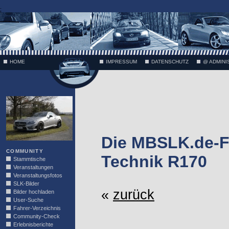
;
HOME
IMPRESSUM
DATENSCHUTZ
@ ADMINI
VÄTH
Die MBSLK.de-F
COMMUNITY
Technik R170
Stammtische
Veranstaltungen
Veranstaltungsfotos
SLK-Bilder
«
zurück
Bilder hochladen
User-Suche
Fahrer-Verzeichnis
Community-Check
Erlebnisberichte