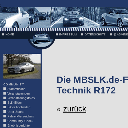
;
HOME
IMPRESSUM
DATENSCHUTZ
@ ADMINI
VÄTH
Die MBSLK.de-F
COMMUNITY
Technik R172
Stammtische
Veranstaltungen
Veranstaltungsfotos
SLK-Bilder
«
zurück
Bilder hochladen
User-Suche
Fahrer-Verzeichnis
Community-Check
Erlebnisberichte