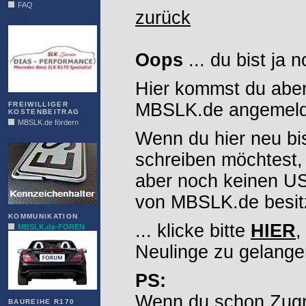
FAQ
zurück
DIAS
Oops
... du bist ja 
Hier kommst du aber
MBSLK.de angemelde
FREIWILLIGER
KOSTENBEITRAG
MBSLK.de fördern
Wenn du hier neu bi
ALFRA
schreiben möchtest,
aber noch keinen 
von MBSLK.de besitz
KOMMUNIKATION
... klicke bitte
HIER
,
MBSLK.de-FOREN
Neulinge zu gelange
PS:
Wenn du schon Zugr
BAUREIHE R170