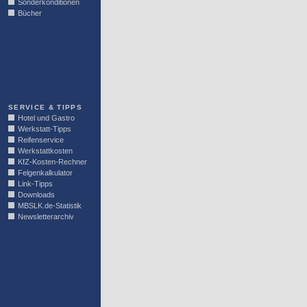
Sonderkonditionen
Bücher
LINKBLOCK
SERVICE & TIPPS
Hotel und Gastro
Werkstatt-Tipps
Reifenservice
Werkstattkosten
KfZ-Kosten-Rechner
Felgenkalkulator
Link-Tipps
Downloads
MBSLK.de-Statistik
Newsletterarchiv