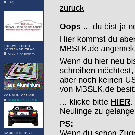
FAQ
zurück
DIAS
Oops
... du bist ja 
Hier kommst du aber
MBSLK.de angemelde
FREIWILLIGER
KOSTENBEITRAG
MBSLK.de fördern
Wenn du hier neu bi
ALFRA
schreiben möchtest,
aber noch keinen 
von MBSLK.de besitz
KOMMUNIKATION
... klicke bitte
HIER
,
MBSLK.de-FOREN
Neulinge zu gelange
PS:
Wenn du schon Zugr
BAUREIHE R170