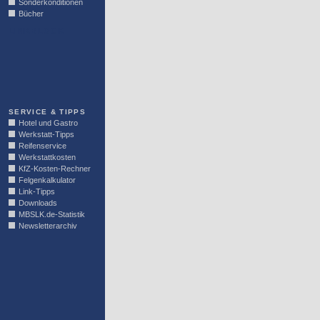
Sonderkonditionen
Bücher
LINKBLOCK
SERVICE & TIPPS
Hotel und Gastro
Werkstatt-Tipps
Reifenservice
Werkstattkosten
KfZ-Kosten-Rechner
Felgenkalkulator
Link-Tipps
Downloads
MBSLK.de-Statistik
Newsletterarchiv