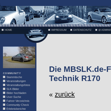
;
HOME
IMPRESSUM
DATENSCHUTZ
@ ADMINI
VÄTH
Die MBSLK.de-F
COMMUNITY
Technik R170
Stammtische
Veranstaltungen
Veranstaltungsfotos
SLK-Bilder
«
zurück
Bilder hochladen
User-Suche
Fahrer-Verzeichnis
Community-Check
Erlebnisberichte