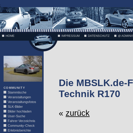
;
HOME
IMPRESSUM
DATENSCHUTZ
@ ADMINI
VÄTH
Die MBSLK.de-F
COMMUNITY
Technik R170
Stammtische
Veranstaltungen
Veranstaltungsfotos
SLK-Bilder
«
zurück
Bilder hochladen
User-Suche
Fahrer-Verzeichnis
Community-Check
Erlebnisberichte