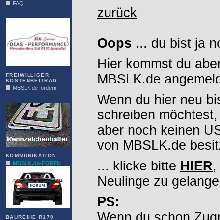
FAQ
zurück
DIAS
Oops
... du bist ja 
Hier kommst du aber
MBSLK.de angemelde
FREIWILLIGER
KOSTENBEITRAG
MBSLK.de fördern
Wenn du hier neu bi
ALFRA
schreiben möchtest,
aber noch keinen 
von MBSLK.de besitz
KOMMUNIKATION
... klicke bitte
HIER
,
MBSLK.de-FOREN
Neulinge zu gelange
PS:
Wenn du schon Zugr
BAUREIHE R170