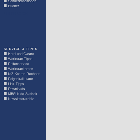
Sonderkonditionen
Bücher
LINKBLOCK
SERVICE & TIPPS
Hotel und Gastro
Werkstatt-Tipps
Reifenservice
Werkstattkosten
KfZ-Kosten-Rechner
Felgenkalkulator
Link-Tipps
Downloads
MBSLK.de-Statistik
Newsletterarchiv