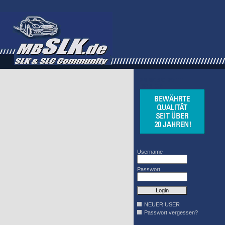
WINDSCHOTT
DESIGN
Username
Passwort
NEUER USER
Passwort vergessen?