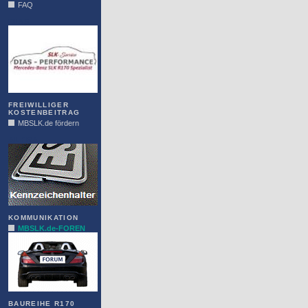
FAQ
DIAS
FREIWILLIGER
KOSTENBEITRAG
MBSLK.de fördern
ALFRA
KOMMUNIKATION
MBSLK.de-FOREN
BAUREIHE R170