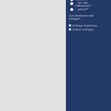
... teil- oder
vollfinanziert?
... gekauft?
Zum Abstimmen bitte
einloggen ...
Umfrage-Ergebnisse
Andere Umfragen
AFFIL_R_U