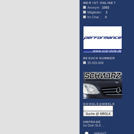
WER IST ONLINE?
Anonym :
1093
Mitglieder:
3
Im Chat :
0
XCAR-STYLE
BESUCH NUMMER
35.926.608
DER SCHWARZ
GOOGLE@MBSLK
UMFRAGE
Ist Dein SLK ...
... geleast?