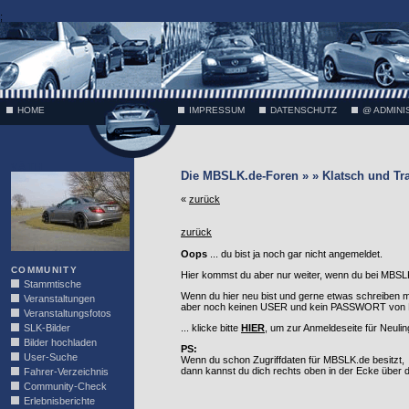
;
HOME
IMPRESSUM
DATENSCHUTZ
@ ADMINI
VÄTH
Die MBSLK.de-Foren » » Klatsch und Tr
«
zurück
zurück
Oops
... du bist ja noch gar nicht angemeldet.
COMMUNITY
Hier kommst du aber nur weiter, wenn du bei MBSLK
Stammtische
Wenn du hier neu bist und gerne etwas schreiben 
Veranstaltungen
aber noch keinen USER und kein PASSWORT von MB
Veranstaltungsfotos
SLK-Bilder
... klicke bitte
HIER
, um zur Anmeldeseite für Neuli
Bilder hochladen
PS:
User-Suche
Wenn du schon Zugriffdaten für MBSLK.de besitzt,
dann kannst du dich rechts oben in der Ecke über
Fahrer-Verzeichnis
Community-Check
Erlebnisberichte