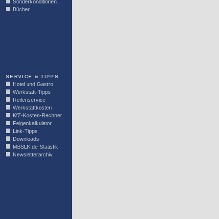
Sonderkonditionen
Bücher
LINKBLOCK
SERVICE & TIPPS
Hotel und Gastro
Werkstatt-Tipps
Reifenservice
Werkstattkosten
KfZ-Kosten-Rechner
Felgenkalkulator
Link-Tipps
Downloads
MBSLK.de-Statistik
Newsletterarchiv