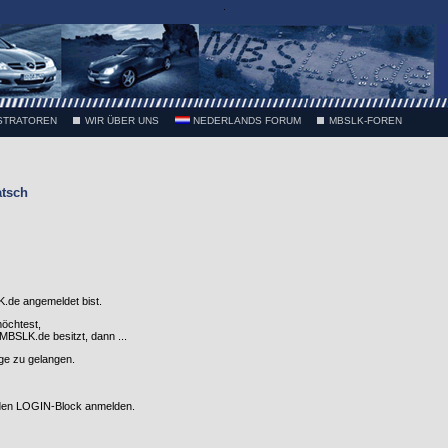
.
STRATOREN
WIR ÜBER UNS
NEDERLANDS FORUM
MBSLK-FOREN
atsch
.de angemeldet bist.
möchtest,
SLK.de besitzt, dann ...
nge zu gelangen.
 den LOGIN-Block anmelden.