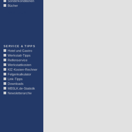
Sonderkonditionen
Bücher
LINKBLOCK
SERVICE & TIPPS
Hotel und Gastro
Werkstatt-Tipps
Reifenservice
Werkstattkosten
KfZ-Kosten-Rechner
Felgenkalkulator
Link-Tipps
Downloads
MBSLK.de-Statistik
Newsletterarchiv