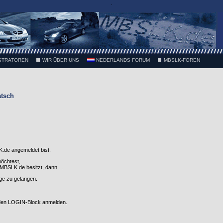
.
STRATOREN
WIR ÜBER UNS
NEDERLANDS FORUM
MBSLK-FOREN
atsch
.de angemeldet bist.
möchtest,
SLK.de besitzt, dann ...
nge zu gelangen.
 den LOGIN-Block anmelden.