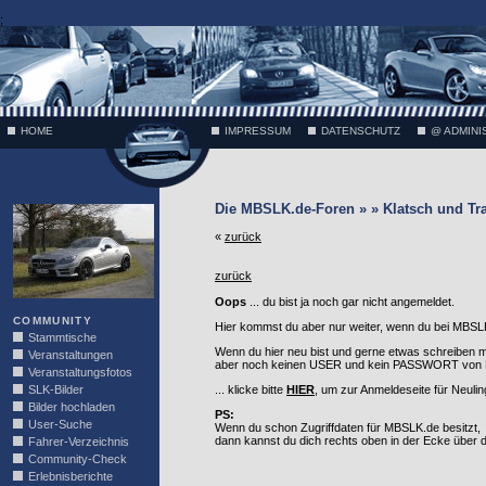
;
HOME
IMPRESSUM
DATENSCHUTZ
@ ADMINI
VÄTH
Die MBSLK.de-Foren » » Klatsch und Tr
«
zurück
zurück
Oops
... du bist ja noch gar nicht angemeldet.
COMMUNITY
Hier kommst du aber nur weiter, wenn du bei MBSLK
Stammtische
Wenn du hier neu bist und gerne etwas schreiben 
Veranstaltungen
aber noch keinen USER und kein PASSWORT von MB
Veranstaltungsfotos
SLK-Bilder
... klicke bitte
HIER
, um zur Anmeldeseite für Neuli
Bilder hochladen
PS:
User-Suche
Wenn du schon Zugriffdaten für MBSLK.de besitzt,
dann kannst du dich rechts oben in der Ecke über
Fahrer-Verzeichnis
Community-Check
Erlebnisberichte