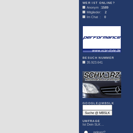
WER IST ONLINE?
Anonym :
1589
Mitglieder:
2
Im Chat :
0
XCAR-STYLE
BESUCH NUMMER
35.923.641
DER SCHWARZ
GOOGLE@MBSLK
UMFRAGE
Ist Dein SLK ...
... geleast?