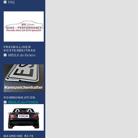
FAQ
DIAS
FREIWILLIGER
KOSTENBEITRAG
MBSLK.de fördern
ALFRA
KOMMUNIKATION
MBSLK.de-FOREN
BAUREIHE R170