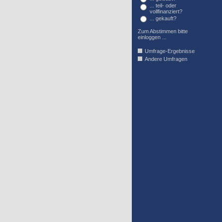
... teil- oder
vollfinanziert?
... gekauft?
Zum Abstimmen bitte
einloggen ...
Umfrage-Ergebnisse
Andere Umfragen
AFFIL_R_U