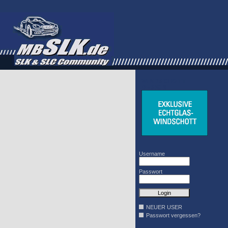
WINDSCHOTT
DESIGN
Username
Passwort
NEUER USER
Passwort vergessen?