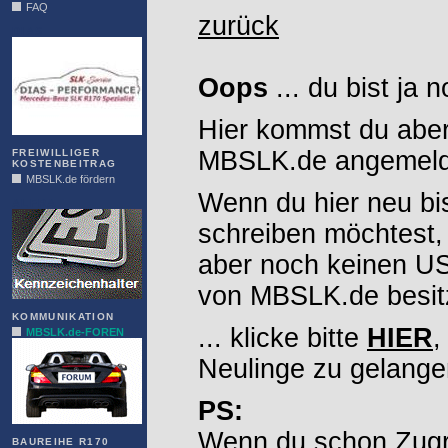
FAQ
zurück
DIAS
Oops
... du bist ja 
Hier kommst du aber
MBSLK.de angemelde
FREIWILLIGER
KOSTENBEITRAG
MBSLK.de fördern
Wenn du hier neu bi
ALFRA
schreiben möchtest,
aber noch keinen 
von MBSLK.de besitz
KOMMUNIKATION
... klicke bitte
HIER
,
MBSLK.de-FOREN
Neulinge zu gelange
PS:
Wenn du schon Zugr
BAUREIHE R170