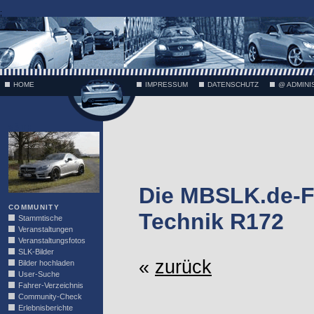
;
HOME
IMPRESSUM
DATENSCHUTZ
@ ADMINI
VÄTH
Die MBSLK.de-F
COMMUNITY
Technik R172
Stammtische
Veranstaltungen
Veranstaltungsfotos
SLK-Bilder
«
zurück
Bilder hochladen
User-Suche
Fahrer-Verzeichnis
Community-Check
Erlebnisberichte