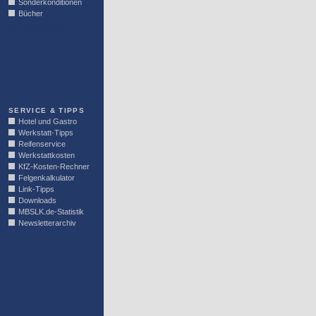
Sonderkonditionen
Bücher
LINKBLOCK
SERVICE & TIPPS
Hotel und Gastro
Werkstatt-Tipps
Reifenservice
Werkstattkosten
KfZ-Kosten-Rechner
Felgenkalkulator
Link-Tipps
Downloads
MBSLK.de-Statistik
Newsletterarchiv