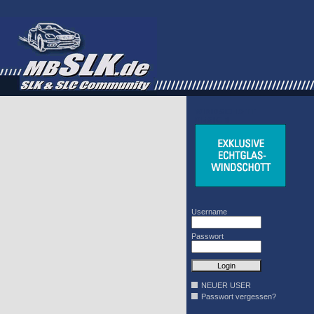
WINDSCHOTT
DESIGN
Username
Passwort
NEUER USER
Passwort vergessen?