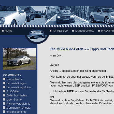
;
HOME
IMPRESSUM
DATENSCHUTZ
@ ADMINI
VÄTH
Die MBSLK.de-Foren » » Tipps und Tech
«
zurück
zurück
Oops
... du bist ja noch gar nicht angemeldet.
COMMUNITY
Hier kommst du aber nur weiter, wenn du bei MBSLK
Stammtische
Wenn du hier neu bist und gerne etwas schreiben 
Veranstaltungen
aber noch keinen USER und kein PASSWORT von MB
Veranstaltungsfotos
SLK-Bilder
... klicke bitte
HIER
, um zur Anmeldeseite für Neuli
Bilder hochladen
PS:
User-Suche
Wenn du schon Zugriffdaten für MBSLK.de besitzt,
dann kannst du dich rechts oben in der Ecke über
Fahrer-Verzeichnis
Community-Check
Erlebnisberichte