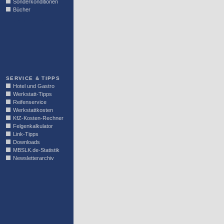
Sonderkonditionen
Bücher
LINKBLOCK
SERVICE & TIPPS
Hotel und Gastro
Werkstatt-Tipps
Reifenservice
Werkstattkosten
KfZ-Kosten-Rechner
Felgenkalkulator
Link-Tipps
Downloads
MBSLK.de-Statistik
Newsletterarchiv