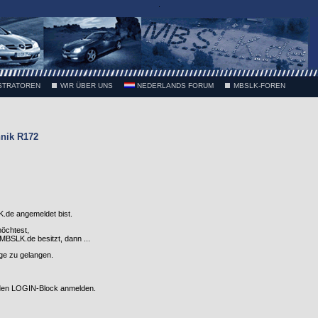
.
STRATOREN
WIR ÜBER UNS
NEDERLANDS FORUM
MBSLK-FOREN
nik R172
.de angemeldet bist.
möchtest,
SLK.de besitzt, dann ...
nge zu gelangen.
 den LOGIN-Block anmelden.