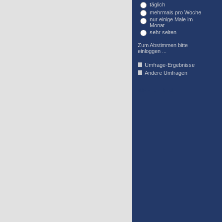
täglich
mehrmals pro Woche
nur einige Male im
Monat
sehr selten
Zum Abstimmen bitte
einloggen ...
Umfrage-Ergebnisse
Andere Umfragen
AFFIL_R_U