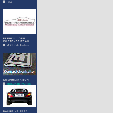
FAQ
DIAS
FREIWILLIGER
KOSTENBEITRAG
MBSLK.de fördern
ALFRA
KOMMUNIKATION
MBSLK.de-FOREN
BAUREIHE R170