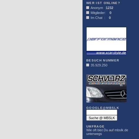
WER IST ONLINE?
Anonym :
1232
Mitglieder:
0
Im Chat :
0
XCAR-STYLE
BESUCH NUMMER
35.929.250
DER SCHWARZ
GOOGLE@MBSLK
UMFRAGE
Wie oft bist Du auf mbslk.de
unterwegs