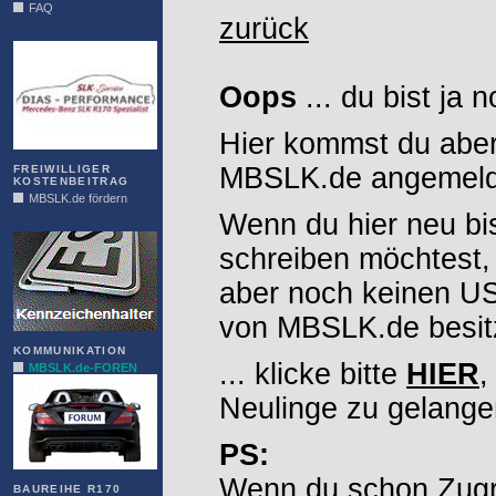
FAQ
zurück
DIAS
Oops
... du bist ja 
Hier kommst du aber
MBSLK.de angemelde
FREIWILLIGER
KOSTENBEITRAG
MBSLK.de fördern
Wenn du hier neu bi
ALFRA
schreiben möchtest,
aber noch keinen 
von MBSLK.de besitz
KOMMUNIKATION
... klicke bitte
HIER
,
MBSLK.de-FOREN
Neulinge zu gelange
PS:
Wenn du schon Zugr
BAUREIHE R170