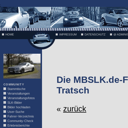
;
HOME
IMPRESSUM
DATENSCHUTZ
@ ADMINI
VÄTH
Die MBSLK.de-F
COMMUNITY
Tratsch
Stammtische
Veranstaltungen
Veranstaltungsfotos
SLK-Bilder
«
zurück
Bilder hochladen
User-Suche
Fahrer-Verzeichnis
Community-Check
Erlebnisberichte