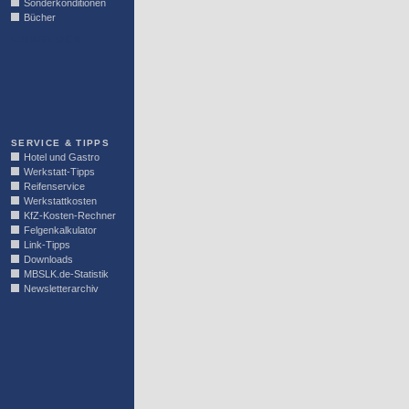
Sonderkonditionen
Bücher
LINKBLOCK
SERVICE & TIPPS
Hotel und Gastro
Werkstatt-Tipps
Reifenservice
Werkstattkosten
KfZ-Kosten-Rechner
Felgenkalkulator
Link-Tipps
Downloads
MBSLK.de-Statistik
Newsletterarchiv