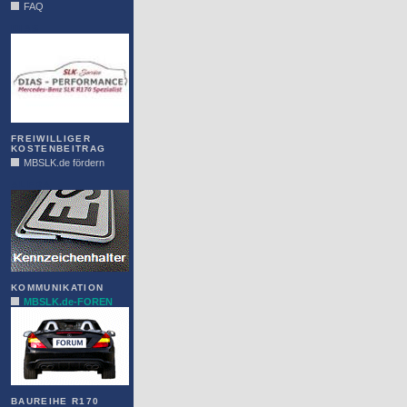
FAQ
DIAS
FREIWILLIGER
KOSTENBEITRAG
MBSLK.de fördern
ALFRA
KOMMUNIKATION
MBSLK.de-FOREN
BAUREIHE R170