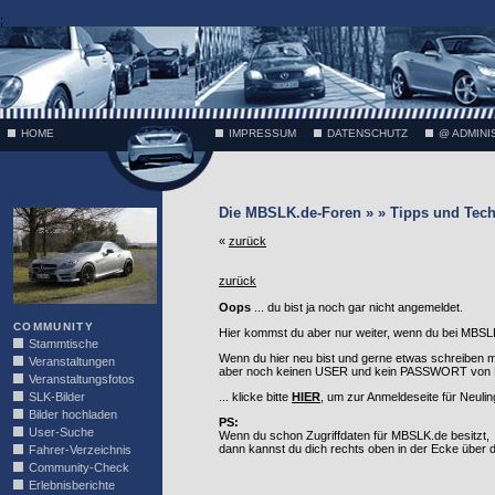
;
HOME
IMPRESSUM
DATENSCHUTZ
@ ADMINI
VÄTH
Die MBSLK.de-Foren » » Tipps und Tech
«
zurück
zurück
Oops
... du bist ja noch gar nicht angemeldet.
COMMUNITY
Hier kommst du aber nur weiter, wenn du bei MBSLK
Stammtische
Wenn du hier neu bist und gerne etwas schreiben 
Veranstaltungen
aber noch keinen USER und kein PASSWORT von MB
Veranstaltungsfotos
SLK-Bilder
... klicke bitte
HIER
, um zur Anmeldeseite für Neuli
Bilder hochladen
PS:
User-Suche
Wenn du schon Zugriffdaten für MBSLK.de besitzt,
dann kannst du dich rechts oben in der Ecke über
Fahrer-Verzeichnis
Community-Check
Erlebnisberichte