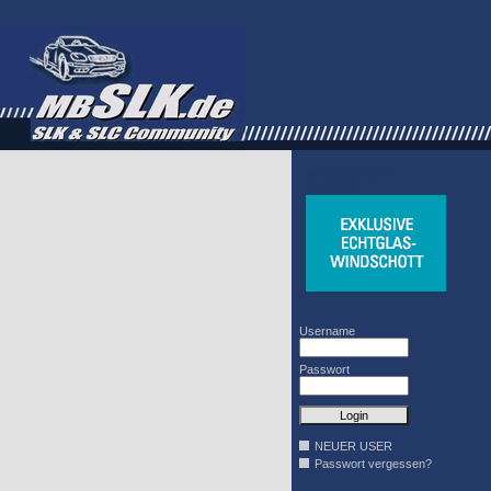
WINDSCHOTT
DESIGN
Username
Passwort
NEUER USER
Passwort vergessen?