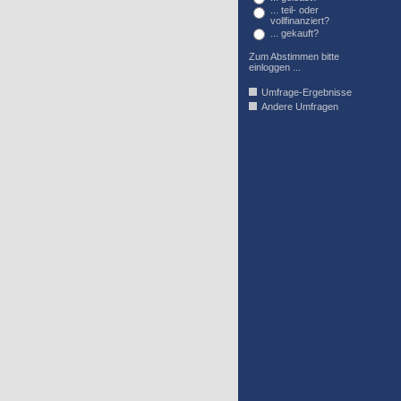
... teil- oder
vollfinanziert?
... gekauft?
Zum Abstimmen bitte
einloggen ...
Umfrage-Ergebnisse
Andere Umfragen
AFFIL_R_U