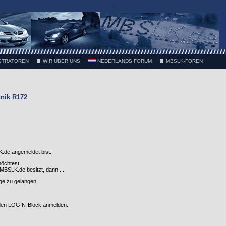
.
STRATOREN
WIR ÜBER UNS
NEDERLANDS FORUM
MBSLK-FOREN
nik R172
.de angemeldet bist.
möchtest,
SLK.de besitzt, dann ...
nge zu gelangen.
 den LOGIN-Block anmelden.