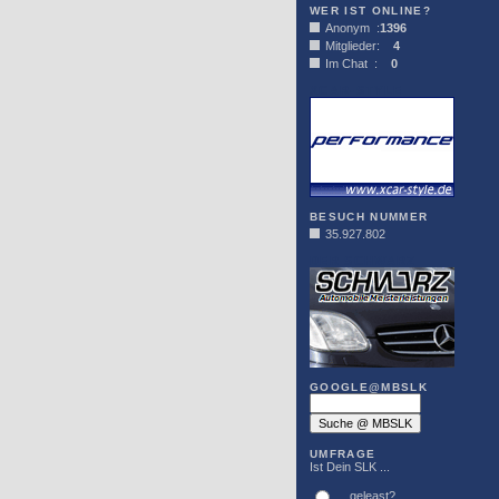
WER IST ONLINE?
Anonym :
1396
Mitglieder:
4
Im Chat :
0
XCAR-STYLE
BESUCH NUMMER
35.927.802
DER SCHWARZ
GOOGLE@MBSLK
UMFRAGE
Ist Dein SLK ...
... geleast?