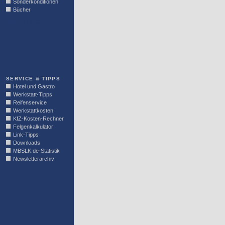
Sonderkonditionen
Bücher
LINKBLOCK
SERVICE & TIPPS
Hotel und Gastro
Werkstatt-Tipps
Reifenservice
Werkstattkosten
KfZ-Kosten-Rechner
Felgenkalkulator
Link-Tipps
Downloads
MBSLK.de-Statistik
Newsletterarchiv