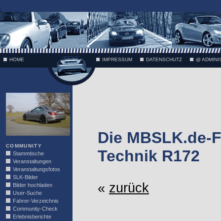
;
HOME
IMPRESSUM
DATENSCHUTZ
@ ADMINI
VÄTH
Die MBSLK.de-F
COMMUNITY
Technik R172
Stammtische
Veranstaltungen
Veranstaltungsfotos
SLK-Bilder
«
zurück
Bilder hochladen
User-Suche
Fahrer-Verzeichnis
Community-Check
Erlebnisberichte