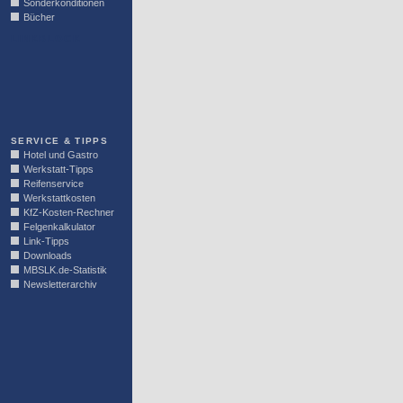
Sonderkonditionen
Bücher
LINKBLOCK
SERVICE & TIPPS
Hotel und Gastro
Werkstatt-Tipps
Reifenservice
Werkstattkosten
KfZ-Kosten-Rechner
Felgenkalkulator
Link-Tipps
Downloads
MBSLK.de-Statistik
Newsletterarchiv