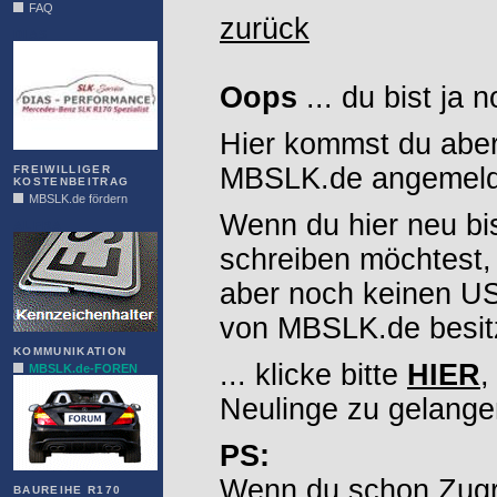
FAQ
zurück
DIAS
Oops
... du bist ja 
Hier kommst du aber
MBSLK.de angemelde
FREIWILLIGER
KOSTENBEITRAG
MBSLK.de fördern
Wenn du hier neu bi
ALFRA
schreiben möchtest,
aber noch keinen 
von MBSLK.de besitz
KOMMUNIKATION
... klicke bitte
HIER
,
MBSLK.de-FOREN
Neulinge zu gelange
PS:
Wenn du schon Zugr
BAUREIHE R170