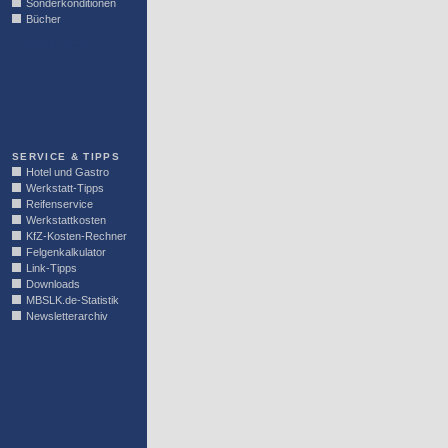
Sonderkonditionen
Bücher
LINKBLOCK
SERVICE & TIPPS
Hotel und Gastro
Werkstatt-Tipps
Reifenservice
Werkstattkosten
KfZ-Kosten-Rechner
Felgenkalkulator
Link-Tipps
Downloads
MBSLK.de-Statistik
Newsletterarchiv