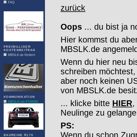
FAQ
zurück
DIAS
Oops
... du bist ja 
Hier kommst du aber
MBSLK.de angemelde
FREIWILLIGER
KOSTENBEITRAG
MBSLK.de fördern
Wenn du hier neu bi
ALFRA
schreiben möchtest,
aber noch keinen 
von MBSLK.de besitz
KOMMUNIKATION
... klicke bitte
HIER
,
MBSLK.de-FOREN
Neulinge zu gelange
PS:
Wenn du schon Zugr
BAUREIHE R170