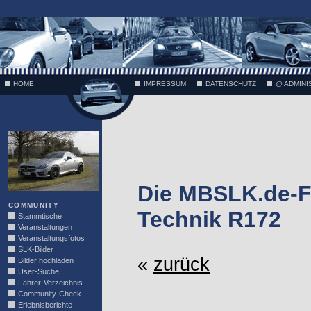
;
HOME
IMPRESSUM
DATENSCHUTZ
@ ADMINI
VÄTH
Die MBSLK.de-F
COMMUNITY
Technik R172
Stammtische
Veranstaltungen
Veranstaltungsfotos
SLK-Bilder
«
zurück
Bilder hochladen
User-Suche
Fahrer-Verzeichnis
Community-Check
Erlebnisberichte