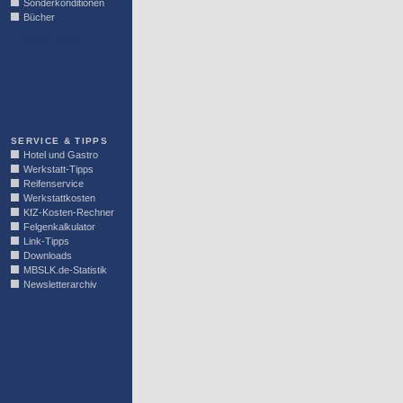
Sonderkonditionen
Bücher
LINKBLOCK
SERVICE & TIPPS
Hotel und Gastro
Werkstatt-Tipps
Reifenservice
Werkstattkosten
KfZ-Kosten-Rechner
Felgenkalkulator
Link-Tipps
Downloads
MBSLK.de-Statistik
Newsletterarchiv