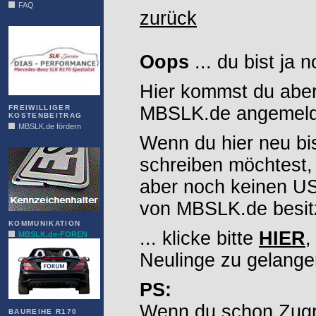
FAQ
zurück
DIAS
Oops
... du bist ja 
Hier kommst du aber
MBSLK.de angemelde
FREIWILLIGER
KOSTENBEITRAG
MBSLK.de fördern
Wenn du hier neu bi
ALFRA
schreiben möchtest,
aber noch keinen 
von MBSLK.de besitz
KOMMUNIKATION
... klicke bitte
HIER
,
MBSLK.de-FOREN
Neulinge zu gelange
PS:
Wenn du schon Zugr
BAUREIHE R170