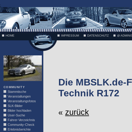
;
HOME
IMPRESSUM
DATENSCHUTZ
@ ADMINI
VÄTH
Die MBSLK.de-F
COMMUNITY
Technik R172
Stammtische
Veranstaltungen
Veranstaltungsfotos
SLK-Bilder
«
zurück
Bilder hochladen
User-Suche
Fahrer-Verzeichnis
Community-Check
Erlebnisberichte