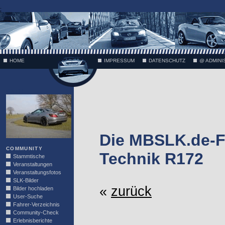
;
HOME
IMPRESSUM
DATENSCHUTZ
@ ADMINI
VÄTH
Die MBSLK.de-F
COMMUNITY
Technik R172
Stammtische
Veranstaltungen
Veranstaltungsfotos
SLK-Bilder
«
zurück
Bilder hochladen
User-Suche
Fahrer-Verzeichnis
Community-Check
Erlebnisberichte