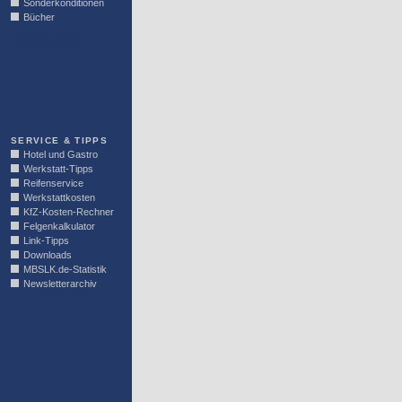
Sonderkonditionen
Bücher
LINKBLOCK
SERVICE & TIPPS
Hotel und Gastro
Werkstatt-Tipps
Reifenservice
Werkstattkosten
KfZ-Kosten-Rechner
Felgenkalkulator
Link-Tipps
Downloads
MBSLK.de-Statistik
Newsletterarchiv