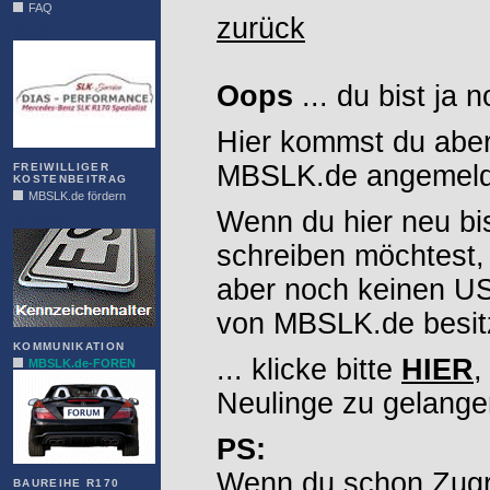
FAQ
zurück
DIAS
Oops
... du bist ja 
Hier kommst du aber
MBSLK.de angemelde
FREIWILLIGER
KOSTENBEITRAG
MBSLK.de fördern
Wenn du hier neu bi
ALFRA
schreiben möchtest,
aber noch keinen 
von MBSLK.de besitz
KOMMUNIKATION
... klicke bitte
HIER
,
MBSLK.de-FOREN
Neulinge zu gelange
PS:
Wenn du schon Zugr
BAUREIHE R170