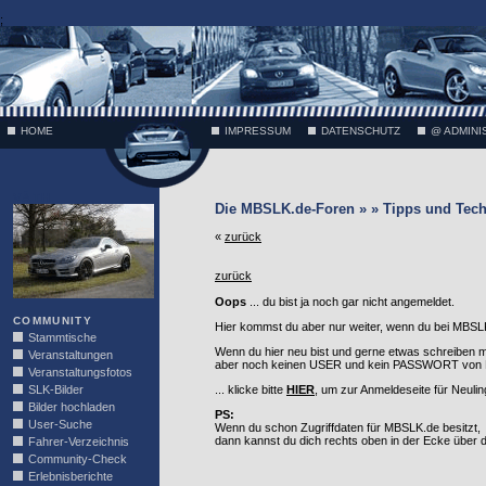
;
HOME
IMPRESSUM
DATENSCHUTZ
@ ADMINI
VÄTH
Die MBSLK.de-Foren » » Tipps und Tech
«
zurück
zurück
Oops
... du bist ja noch gar nicht angemeldet.
COMMUNITY
Hier kommst du aber nur weiter, wenn du bei MBSLK
Stammtische
Wenn du hier neu bist und gerne etwas schreiben 
Veranstaltungen
aber noch keinen USER und kein PASSWORT von MB
Veranstaltungsfotos
SLK-Bilder
... klicke bitte
HIER
, um zur Anmeldeseite für Neuli
Bilder hochladen
PS:
User-Suche
Wenn du schon Zugriffdaten für MBSLK.de besitzt,
dann kannst du dich rechts oben in der Ecke über
Fahrer-Verzeichnis
Community-Check
Erlebnisberichte