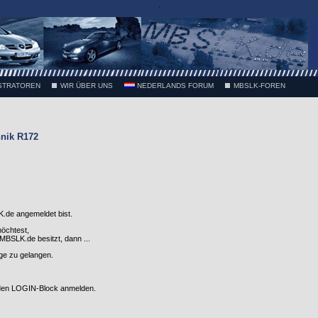
.
STRATOREN
WIR ÜBER UNS
NEDERLANDS FORUM
MBSLK-FOREN
nik R172
.de angemeldet bist.
möchtest,
SLK.de besitzt, dann ...
nge zu gelangen.
 den LOGIN-Block anmelden.