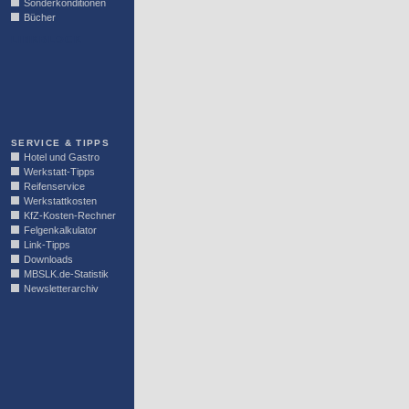
Sonderkonditionen
Bücher
LINKBLOCK
SERVICE & TIPPS
Hotel und Gastro
Werkstatt-Tipps
Reifenservice
Werkstattkosten
KfZ-Kosten-Rechner
Felgenkalkulator
Link-Tipps
Downloads
MBSLK.de-Statistik
Newsletterarchiv