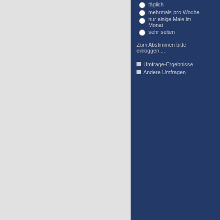
täglich
mehrmals pro Woche
nur einige Male im
Monat
sehr selten
Zum Abstimmen bitte
einloggen ...
Umfrage-Ergebnisse
Andere Umfragen
AFFIL_R_U