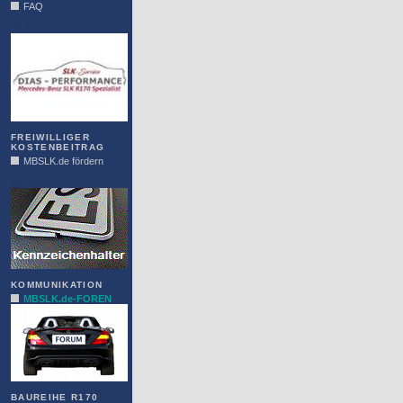
FAQ
DIAS
FREIWILLIGER
KOSTENBEITRAG
MBSLK.de fördern
ALFRA
KOMMUNIKATION
MBSLK.de-FOREN
BAUREIHE R170