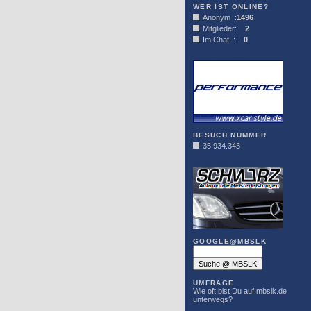
WER IST ONLINE?
Anonym :
1496
Mitglieder:
2
Im Chat :
0
XCAR-STYLE
BESUCH NUMMER
35.934.343
DER SCHWARZ
GOOGLE@MBSLK
UMFRAGE
Wie oft bist Du auf mbslk.de
unterwegs?