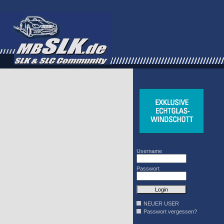
WINDSCHOTT
DESIGN
Username
Passwort
NEUER USER
Passwort vergessen?