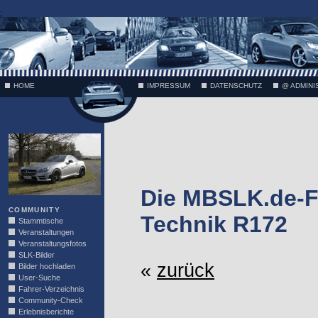
;
HOME
IMPRESSUM
DATENSCHUTZ
@ ADMINI
VÄTH
Die MBSLK.de-F
COMMUNITY
Technik R172
Stammtische
Veranstaltungen
Veranstaltungsfotos
SLK-Bilder
«
zurück
Bilder hochladen
User-Suche
Fahrer-Verzeichnis
Community-Check
Erlebnisberichte