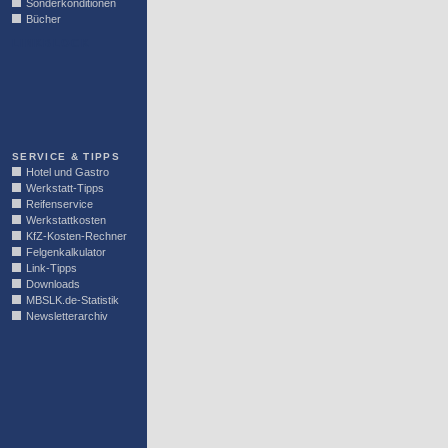
Sonderkonditionen
Bücher
LINKBLOCK
SERVICE & TIPPS
Hotel und Gastro
Werkstatt-Tipps
Reifenservice
Werkstattkosten
KfZ-Kosten-Rechner
Felgenkalkulator
Link-Tipps
Downloads
MBSLK.de-Statistik
Newsletterarchiv