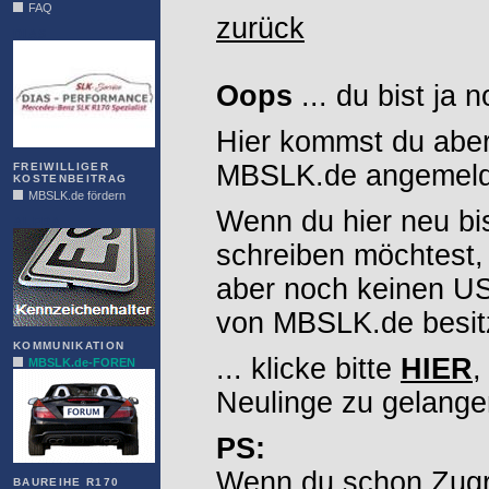
FAQ
zurück
DIAS
Oops
... du bist ja 
Hier kommst du aber
MBSLK.de angemelde
FREIWILLIGER
KOSTENBEITRAG
MBSLK.de fördern
Wenn du hier neu bi
ALFRA
schreiben möchtest,
aber noch keinen 
von MBSLK.de besitz
KOMMUNIKATION
... klicke bitte
HIER
,
MBSLK.de-FOREN
Neulinge zu gelange
PS:
Wenn du schon Zugr
BAUREIHE R170