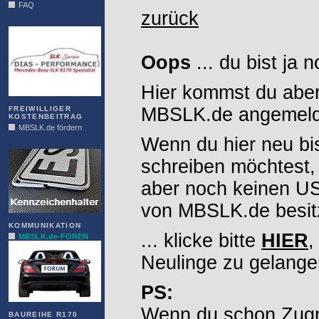
FAQ
zurück
DIAS
Oops
... du bist ja 
Hier kommst du aber
MBSLK.de angemelde
FREIWILLIGER
KOSTENBEITRAG
MBSLK.de fördern
Wenn du hier neu bi
ALFRA
schreiben möchtest,
aber noch keinen 
von MBSLK.de besitz
KOMMUNIKATION
... klicke bitte
HIER
,
MBSLK.de-FOREN
Neulinge zu gelange
PS:
Wenn du schon Zugr
BAUREIHE R170