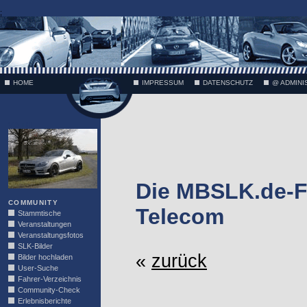
;
HOME
IMPRESSUM
DATENSCHUTZ
@ ADMINI
VÄTH
Die MBSLK.de-Fo
COMMUNITY
Telecom
Stammtische
Veranstaltungen
Veranstaltungsfotos
SLK-Bilder
«
zurück
Bilder hochladen
User-Suche
Fahrer-Verzeichnis
Community-Check
Erlebnisberichte