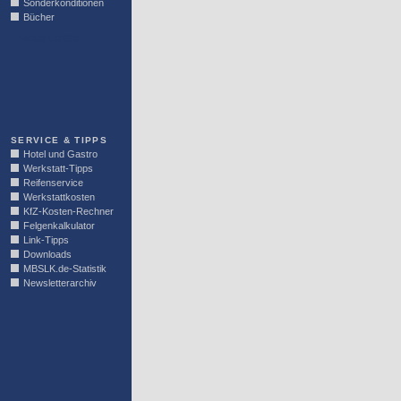
Sonderkonditionen
Bücher
LINKBLOCK
SERVICE & TIPPS
Hotel und Gastro
Werkstatt-Tipps
Reifenservice
Werkstattkosten
KfZ-Kosten-Rechner
Felgenkalkulator
Link-Tipps
Downloads
MBSLK.de-Statistik
Newsletterarchiv