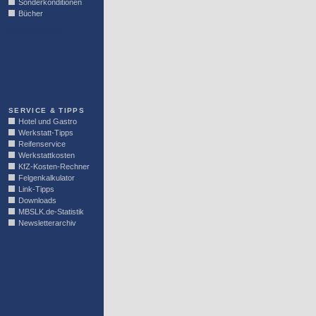
Sonderkonditionen
Bücher
LINKBLOCK
SERVICE & TIPPS
Hotel und Gastro
Werkstatt-Tipps
Reifenservice
Werkstattkosten
KfZ-Kosten-Rechner
Felgenkalkulator
Link-Tipps
Downloads
MBSLK.de-Statistik
Newsletterarchiv