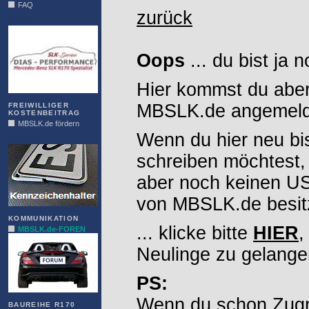
FAQ
zurück
DIAS
Oops
... du bist ja 
Hier kommst du aber
MBSLK.de angemelde
FREIWILLIGER
KOSTENBEITRAG
MBSLK.de fördern
Wenn du hier neu bi
ALFRA
schreiben möchtest,
aber noch keinen 
von MBSLK.de besitz
KOMMUNIKATION
... klicke bitte
HIER
,
MBSLK.de-FOREN
Neulinge zu gelange
PS:
Wenn du schon Zugr
BAUREIHE R170