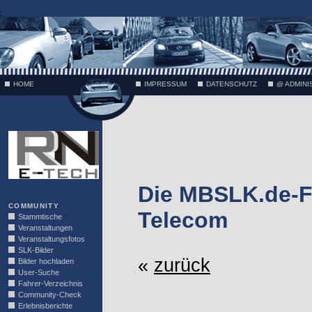
;
HOME
IMPRESSUM
DATENSCHUTZ
@ ADMINI
VÄTH
Die MBSLK.de-Fo
COMMUNITY
Telecom
Stammtische
Veranstaltungen
Veranstaltungsfotos
SLK-Bilder
«
zurück
Bilder hochladen
User-Suche
Fahrer-Verzeichnis
Community-Check
Erlebnisberichte