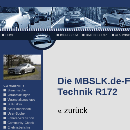
;
HOME
IMPRESSUM
DATENSCHUTZ
@ ADMINI
VÄTH
Die MBSLK.de-F
COMMUNITY
Technik R172
Stammtische
Veranstaltungen
Veranstaltungsfotos
SLK-Bilder
«
zurück
Bilder hochladen
User-Suche
Fahrer-Verzeichnis
Community-Check
Erlebnisberichte