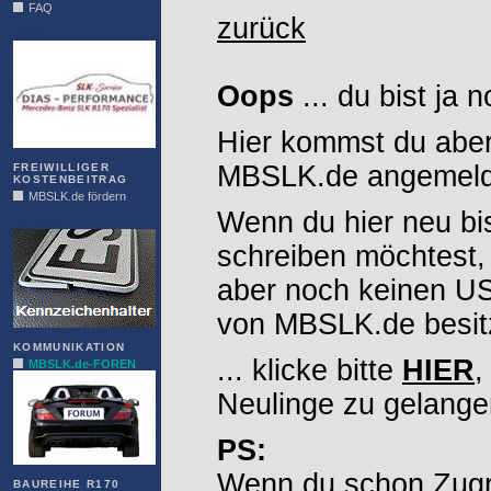
FAQ
zurück
DIAS
Oops
... du bist ja 
Hier kommst du aber
MBSLK.de angemelde
FREIWILLIGER
KOSTENBEITRAG
MBSLK.de fördern
Wenn du hier neu bi
ALFRA
schreiben möchtest,
aber noch keinen 
von MBSLK.de besitz
KOMMUNIKATION
... klicke bitte
HIER
,
MBSLK.de-FOREN
Neulinge zu gelange
PS:
Wenn du schon Zugr
BAUREIHE R170