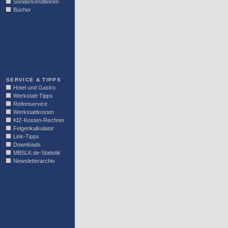
Sonderkonditionen
Bücher
LINKBLOCK
SERVICE & TIPPS
Hotel und Gastro
Werkstatt-Tipps
Reifenservice
Werkstattkosten
KfZ-Kosten-Rechner
Felgenkalkulator
Link-Tipps
Downloads
MBSLK.de-Statistik
Newsletterarchiv