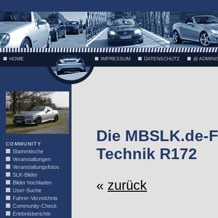
;
HOME
IMPRESSUM
DATENSCHUTZ
@ ADMINI
VÄTH
Die MBSLK.de-F
COMMUNITY
Technik R172
Stammtische
Veranstaltungen
Veranstaltungsfotos
SLK-Bilder
«
zurück
Bilder hochladen
User-Suche
Fahrer-Verzeichnis
Community-Check
Erlebnisberichte