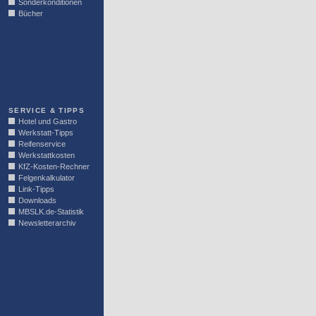
Sonderkonditionen
Bücher
LINKBLOCK
SERVICE & TIPPS
Hotel und Gastro
Werkstatt-Tipps
Reifenservice
Werkstattkosten
KfZ-Kosten-Rechner
Felgenkalkulator
Link-Tipps
Downloads
MBSLK.de-Statistik
Newsletterarchiv