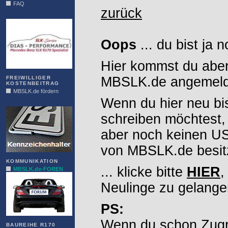
FAQ
zurück
DIAS
Oops
... du bist ja 
Hier kommst du aber
MBSLK.de angemelde
FREIWILLIGER
KOSTENBEITRAG
MBSLK.de fördern
Wenn du hier neu bi
ALFRA
schreiben möchtest,
aber noch keinen 
von MBSLK.de besitz
KOMMUNIKATION
... klicke bitte
HIER
,
MBSLK.de-FOREN
Neulinge zu gelange
PS:
Wenn du schon Zugr
BAUREIHE R170