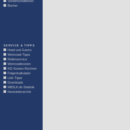
Sonderkonditionen
Bücher
LINKBLOCK
SERVICE & TIPPS
Hotel und Gastro
Werkstatt-Tipps
Reifenservice
Werkstattkosten
KfZ-Kosten-Rechner
Felgenkalkulator
Link-Tipps
Downloads
MBSLK.de-Statistik
Newsletterarchiv