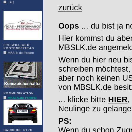
FAQ
zurück
DIAS
Oops
... du bist ja 
Hier kommst du aber
MBSLK.de angemelde
FREIWILLIGER
KOSTENBEITRAG
MBSLK.de fördern
Wenn du hier neu bi
ALFRA
schreiben möchtest,
aber noch keinen 
von MBSLK.de besitz
KOMMUNIKATION
... klicke bitte
HIER
,
MBSLK.de-FOREN
Neulinge zu gelange
PS:
Wenn du schon Zugr
BAUREIHE R170