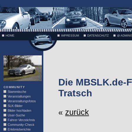
;
HOME
IMPRESSUM
DATENSCHUTZ
@ ADMINI
VÄTH
Die MBSLK.de-F
COMMUNITY
Tratsch
Stammtische
Veranstaltungen
Veranstaltungsfotos
SLK-Bilder
«
zurück
Bilder hochladen
User-Suche
Fahrer-Verzeichnis
Community-Check
Erlebnisberichte