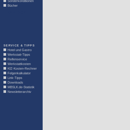
Sonderkonditionen
Bücher
LINKBLOCK
SERVICE & TIPPS
Hotel und Gastro
Werkstatt-Tipps
Reifenservice
Werkstattkosten
KfZ-Kosten-Rechner
Felgenkalkulator
Link-Tipps
Downloads
MBSLK.de-Statistik
Newsletterarchiv