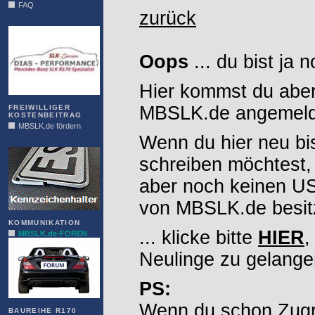
FAQ
zurück
DIAS
Oops
... du bist ja 
Hier kommst du aber
MBSLK.de angemelde
FREIWILLIGER
KOSTENBEITRAG
MBSLK.de fördern
Wenn du hier neu bi
ALFRA
schreiben möchtest,
aber noch keinen 
von MBSLK.de besitz
KOMMUNIKATION
... klicke bitte
HIER
,
MBSLK.de-FOREN
Neulinge zu gelange
PS:
Wenn du schon Zugr
BAUREIHE R170