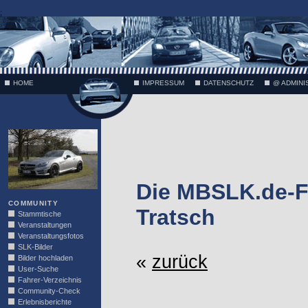
;
HOME
IMPRESSUM
DATENSCHUTZ
@ ADMINI
VÄTH
Die MBSLK.de-F
COMMUNITY
Tratsch
Stammtische
Veranstaltungen
Veranstaltungsfotos
SLK-Bilder
«
zurück
Bilder hochladen
User-Suche
Fahrer-Verzeichnis
Community-Check
Erlebnisberichte