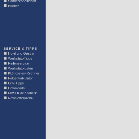
Sonderkonditionen
Bücher
LINKBLOCK
SERVICE & TIPPS
Hotel und Gastro
Werkstatt-Tipps
Reifenservice
Werkstattkosten
KfZ-Kosten-Rechner
Felgenkalkulator
Link-Tipps
Downloads
MBSLK.de-Statistik
Newsletterarchiv