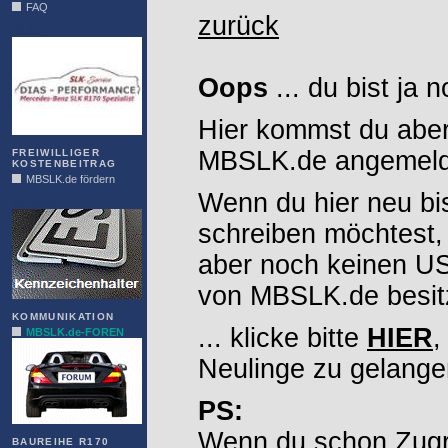
FAQ
zurück
DIAS
Oops
... du bist ja 
Hier kommst du aber
MBSLK.de angemelde
FREIWILLIGER
KOSTENBEITRAG
MBSLK.de fördern
Wenn du hier neu bi
ALFRA
schreiben möchtest,
aber noch keinen 
von MBSLK.de besitz
KOMMUNIKATION
... klicke bitte
HIER
,
MBSLK.de-FOREN
Neulinge zu gelange
PS:
Wenn du schon Zugr
BAUREIHE R170