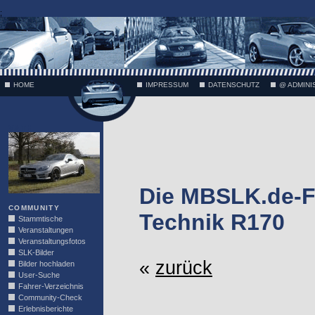
;
HOME
IMPRESSUM
DATENSCHUTZ
@ ADMINI
VÄTH
Die MBSLK.de-F
COMMUNITY
Technik R170
Stammtische
Veranstaltungen
Veranstaltungsfotos
SLK-Bilder
«
zurück
Bilder hochladen
User-Suche
Fahrer-Verzeichnis
Community-Check
Erlebnisberichte