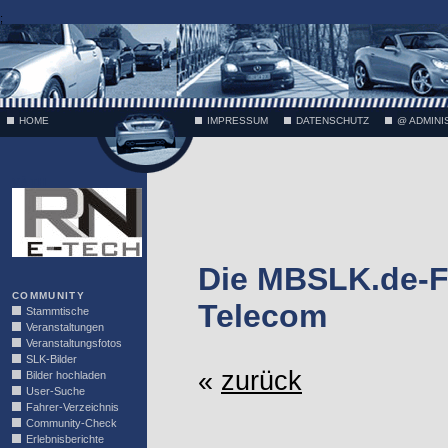
;
HOME
IMPRESSUM
DATENSCHUTZ
@ ADMINI
VÄTH
Die MBSLK.de-Fo
COMMUNITY
Telecom
Stammtische
Veranstaltungen
Veranstaltungsfotos
SLK-Bilder
«
zurück
Bilder hochladen
User-Suche
Fahrer-Verzeichnis
Community-Check
Erlebnisberichte