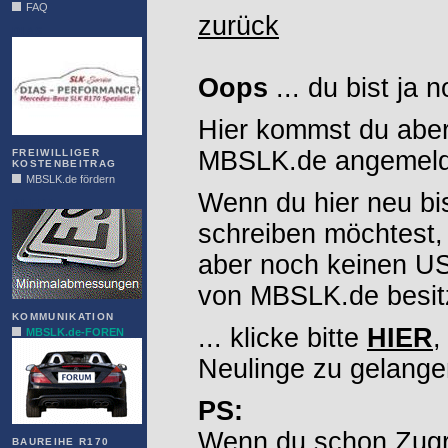
FAQ
zurück
DIAS
Oops
... du bist ja 
Hier kommst du aber
MBSLK.de angemelde
FREIWILLIGER
KOSTENBEITRAG
MBSLK.de fördern
Wenn du hier neu bi
ALFRA
schreiben möchtest,
aber noch keinen 
von MBSLK.de besitz
KOMMUNIKATION
... klicke bitte
HIER
,
MBSLK.de-FOREN
Neulinge zu gelange
PS:
Wenn du schon Zugr
BAUREIHE R170