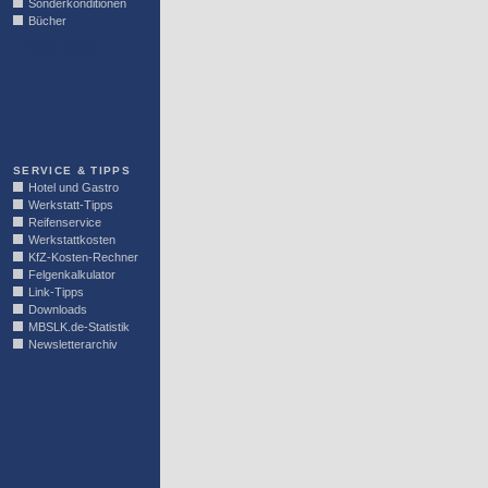
Sonderkonditionen
Bücher
LINKBLOCK
SERVICE & TIPPS
Hotel und Gastro
Werkstatt-Tipps
Reifenservice
Werkstattkosten
KfZ-Kosten-Rechner
Felgenkalkulator
Link-Tipps
Downloads
MBSLK.de-Statistik
Newsletterarchiv