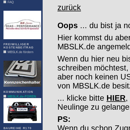
FAQ
zurück
DIAS
Oops
... du bist ja 
Hier kommst du aber
MBSLK.de angemelde
FREIWILLIGER
KOSTENBEITRAG
MBSLK.de fördern
Wenn du hier neu bi
ALFRA
schreiben möchtest,
aber noch keinen 
von MBSLK.de besitz
KOMMUNIKATION
... klicke bitte
HIER
,
MBSLK.de-FOREN
Neulinge zu gelange
PS:
Wenn du schon Zugr
BAUREIHE R170