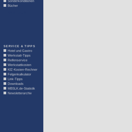
Sonderkonditionen
Bücher
LINKBLOCK
SERVICE & TIPPS
Hotel und Gastro
Werkstatt-Tipps
Reifenservice
Werkstattkosten
KfZ-Kosten-Rechner
Felgenkalkulator
Link-Tipps
Downloads
MBSLK.de-Statistik
Newsletterarchiv