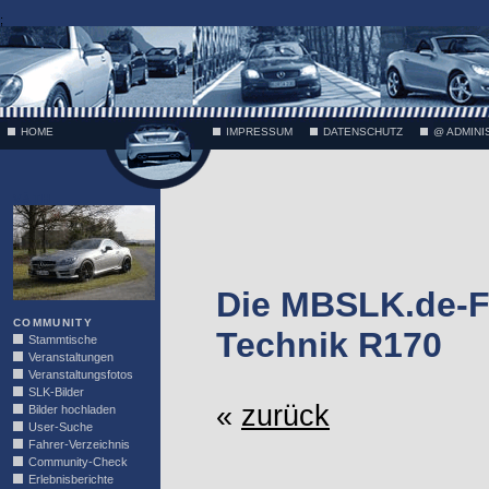
;
HOME
IMPRESSUM
DATENSCHUTZ
@ ADMINI
VÄTH
Die MBSLK.de-F
COMMUNITY
Technik R170
Stammtische
Veranstaltungen
Veranstaltungsfotos
SLK-Bilder
«
zurück
Bilder hochladen
User-Suche
Fahrer-Verzeichnis
Community-Check
Erlebnisberichte