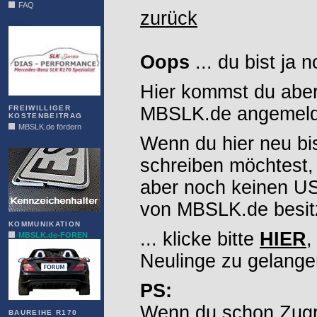
FAQ
zurück
DIAS
Oops
... du bist ja 
Hier kommst du aber
MBSLK.de angemelde
FREIWILLIGER
KOSTENBEITRAG
MBSLK.de fördern
Wenn du hier neu bi
ALFRA
schreiben möchtest,
aber noch keinen 
von MBSLK.de besitz
KOMMUNIKATION
... klicke bitte
HIER
,
MBSLK.de-FOREN
Neulinge zu gelange
PS:
Wenn du schon Zugr
BAUREIHE R170