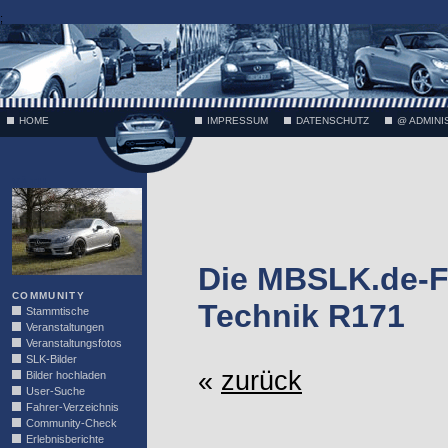
;
HOME
IMPRESSUM
DATENSCHUTZ
@ ADMINI
VÄTH
Die MBSLK.de-F
COMMUNITY
Technik R171
Stammtische
Veranstaltungen
Veranstaltungsfotos
SLK-Bilder
«
zurück
Bilder hochladen
User-Suche
Fahrer-Verzeichnis
Community-Check
Erlebnisberichte