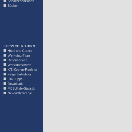
Sonderkonditionen
Bücher
LINKBLOCK
SERVICE & TIPPS
Hotel und Gastro
Werkstatt-Tipps
Reifenservice
Werkstattkosten
KfZ-Kosten-Rechner
Felgenkalkulator
Link-Tipps
Downloads
MBSLK.de-Statistik
Newsletterarchiv