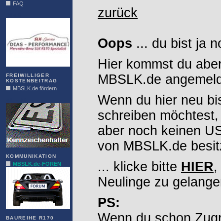
FAQ
zurück
DIAS
Oops
... du bist ja 
Hier kommst du aber
MBSLK.de angemelde
FREIWILLIGER
KOSTENBEITRAG
MBSLK.de fördern
Wenn du hier neu bi
ALFRA
schreiben möchtest,
aber noch keinen 
von MBSLK.de besitz
KOMMUNIKATION
... klicke bitte
HIER
,
MBSLK.de-FOREN
Neulinge zu gelange
PS:
Wenn du schon Zugr
BAUREIHE R170