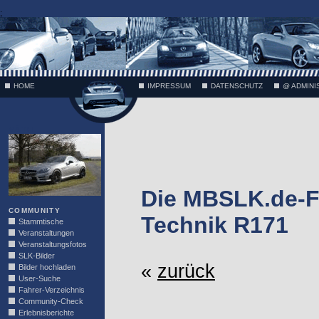
;
HOME
IMPRESSUM
DATENSCHUTZ
@ ADMINI
VÄTH
Die MBSLK.de-F
COMMUNITY
Technik R171
Stammtische
Veranstaltungen
Veranstaltungsfotos
SLK-Bilder
«
zurück
Bilder hochladen
User-Suche
Fahrer-Verzeichnis
Community-Check
Erlebnisberichte