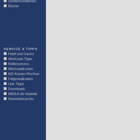
Sonderkonditionen
Bücher
LINKBLOCK
SERVICE & TIPPS
Hotel und Gastro
Werkstatt-Tipps
Reifenservice
Werkstattkosten
KfZ-Kosten-Rechner
Felgenkalkulator
Link-Tipps
Downloads
MBSLK.de-Statistik
Newsletterarchiv