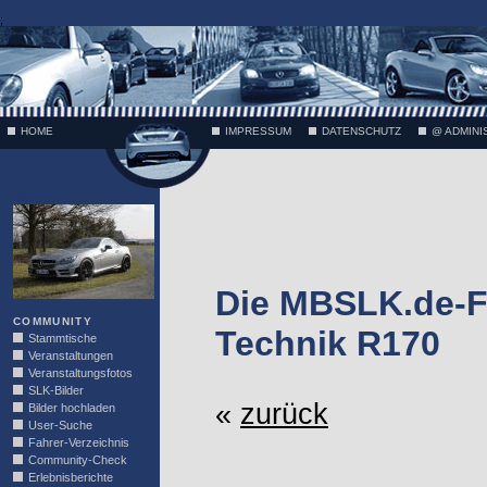
;
HOME
IMPRESSUM
DATENSCHUTZ
@ ADMINI
VÄTH
Die MBSLK.de-F
COMMUNITY
Technik R170
Stammtische
Veranstaltungen
Veranstaltungsfotos
SLK-Bilder
«
zurück
Bilder hochladen
User-Suche
Fahrer-Verzeichnis
Community-Check
Erlebnisberichte