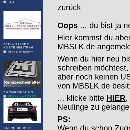
FAQ
zurück
DIAS
Oops
... du bist ja 
Hier kommst du aber
MBSLK.de angemelde
FREIWILLIGER
KOSTENBEITRAG
MBSLK.de fördern
Wenn du hier neu bi
ALFRA
schreiben möchtest,
aber noch keinen 
von MBSLK.de besitz
KOMMUNIKATION
... klicke bitte
HIER
,
MBSLK.de-FOREN
Neulinge zu gelange
PS:
Wenn du schon Zugr
BAUREIHE R170