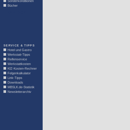
Sonderkonditionen
Bücher
LINKBLOCK
SERVICE & TIPPS
Hotel und Gastro
Werkstatt-Tipps
Reifenservice
Werkstattkosten
KfZ-Kosten-Rechner
Felgenkalkulator
Link-Tipps
Downloads
MBSLK.de-Statistik
Newsletterarchiv