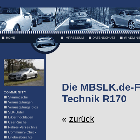
;
HOME
IMPRESSUM
DATENSCHUTZ
@ ADMINI
VÄTH
Die MBSLK.de-F
COMMUNITY
Technik R170
Stammtische
Veranstaltungen
Veranstaltungsfotos
SLK-Bilder
«
zurück
Bilder hochladen
User-Suche
Fahrer-Verzeichnis
Community-Check
Erlebnisberichte